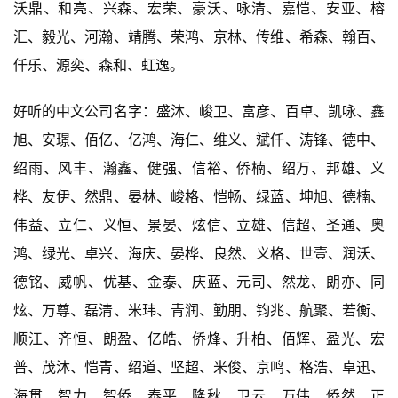
沃鼎、和亮、兴森、宏荣、豪沃、咏清、嘉恺、安亚、榕
汇、毅光、河瀚、靖腾、荣鸿、京林、传维、希森、翰百、
仟乐、源奕、森和、虹逸。
好听的中文公司名字：盛沐、峻卫、富彦、百卓、凯咏、鑫
旭、安璟、佰亿、亿鸿、海仁、维义、斌仟、涛锋、德中、
绍雨、风丰、瀚鑫、健强、信裕、侨楠、绍万、邦雄、义
桦、友伊、然鼎、晏林、峻格、恺畅、绿蓝、坤旭、德楠、
伟益、立仁、义恒、景晏、炫信、立雄、信超、圣通、奥
鸿、绿光、卓兴、海庆、晏桦、良然、义格、世壹、润沃、
德铭、威帆、优基、金泰、庆蓝、元司、然龙、朗亦、同
炫、万尊、磊清、米玮、青润、勤朋、钧兆、航聚、若衡、
顺江、齐恒、朗盈、亿皓、侨烽、升柏、佰辉、盈光、宏
普、茂沐、恺青、绍道、坚超、米俊、京鸣、格浩、卓迅、
海贯、智力、智侨、泰平、隆秋、卫云、万伟、侨然、正