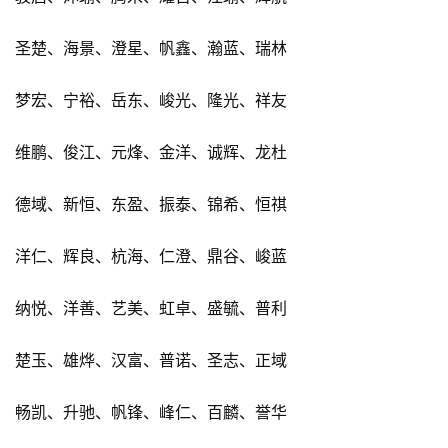
圣楚、海景、澄星、帆鑫、瀚蓝、瑞林
梦宏、宁裕、岳东、峻光、隆光、祥友
维鹏、俊江、元烽、金洋、诚辉、龙杜
德域、新恒、东盈、振泰、锦希、恒祺
洋仁、辉良、杭海、仁澄、鼎谷、峻蓝
纳悦、洋善、艺美、虹卓、盛毓、普利
楚玉、雄烨、汉富、普诺、圣志、正域
畅凯、升驰、帆锋、峰仁、百麟、誉华