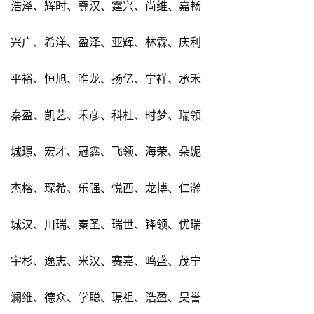
浩泽、辉时、尊汉、霆兴、尚维、嘉畅
兴广、希洋、盈泽、亚辉、林霖、庆利
平裕、恒旭、唯龙、扬亿、宁祥、承禾
秦盈、凯艺、禾彦、科杜、时梦、瑞领
城璟、宏才、冠鑫、飞领、海荣、朵妮
杰榕、琛希、乐强、悦西、龙博、仁瀚
城汉、川瑞、秦圣、瑞世、锋领、优瑞
宇杉、逸志、米汉、赛嘉、鸣盛、茂宁
澜维、德众、学聪、璟祖、浩盈、昊誉