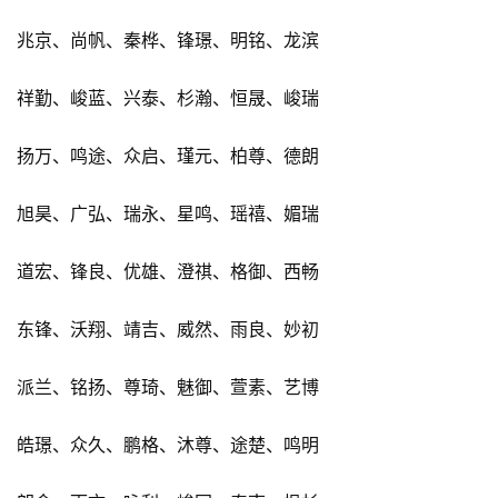
兆京、尚帆、秦桦、锋璟、明铭、龙滨
祥勤、峻蓝、兴泰、杉瀚、恒晟、峻瑞
扬万、鸣途、众启、瑾元、柏尊、德朗
旭昊、广弘、瑞永、星鸣、瑶禧、媚瑞
道宏、锋良、优雄、澄祺、格御、西畅
东锋、沃翔、靖吉、威然、雨良、妙初
派兰、铭扬、尊琦、魅御、萱素、艺博
皓璟、众久、鹏格、沐尊、途楚、鸣明