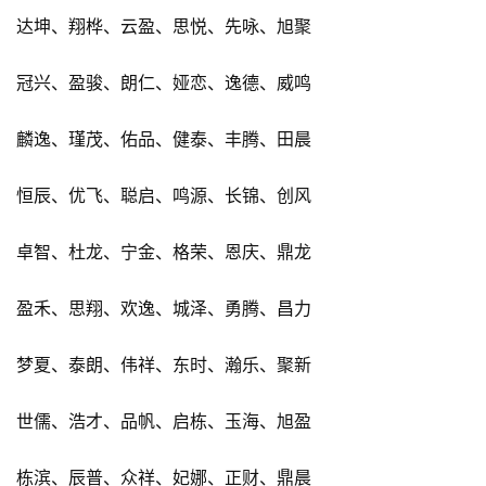
达坤、翔桦、云盈、思悦、先咏、旭聚
冠兴、盈骏、朗仁、娅恋、逸德、威鸣
麟逸、瑾茂、佑品、健泰、丰腾、田晨
恒辰、优飞、聪启、鸣源、长锦、创风
卓智、杜龙、宁金、格荣、恩庆、鼎龙
盈禾、思翔、欢逸、城泽、勇腾、昌力
梦夏、泰朗、伟祥、东时、瀚乐、聚新
世儒、浩才、品帆、启栋、玉海、旭盈
栋滨、辰普、众祥、妃娜、正财、鼎晨