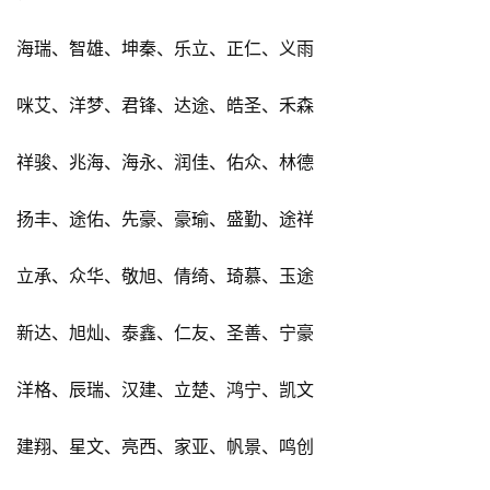
海瑞、智雄、坤秦、乐立、正仁、义雨
咪艾、洋梦、君锋、达途、皓圣、禾森
祥骏、兆海、海永、润佳、佑众、林德
扬丰、途佑、先豪、豪瑜、盛勤、途祥
立承、众华、敬旭、倩绮、琦慕、玉途
新达、旭灿、泰鑫、仁友、圣善、宁豪
洋格、辰瑞、汉建、立楚、鸿宁、凯文
建翔、星文、亮西、家亚、帆景、鸣创