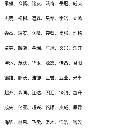
承盛、众畅、铭友、沃奇、岳冠、威庆
杰明、裕郴、运鑫、昊铭、宇诺、立鸣
霖杰、琛泰、久隆、裳薇、尚强、浩铭
卓锦、麟瀚、金瑞、广晟、文兴、乐江
坤运、茂沃、华玉、源震、佳昌、君阳
锦维、鹏沃、浩御、臣誉、亚业、米卓
超齐、森同、江达、朗汇、锋镇、富升
成先、亿亚、超兴、铭顺、奥威、恩霖
海锋、林思、飞雯、澄才、洋浩、智汉