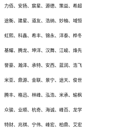
力佰、安扬、宸星、源德、策益、希超
途衡、建星、道友、浩纳、妙柚、域恒
虹熙、科鑫、希丰、锦永、洋泰、桦冬
基耀、腾龙、坤洋、汉舞、江峻、烽先
誉豪、瀚泽、承特、安西、蓝润、浩飞
米亚、鼎源、金联、景宁、途天、俊世
腾丰、格迅、林峰、泓浩、米承、瑜枫
众骏、业顺、杭奇、海诚、峰百、龙学
特财、兆祺、宁伟、峰宏、柏鼎、艾宏