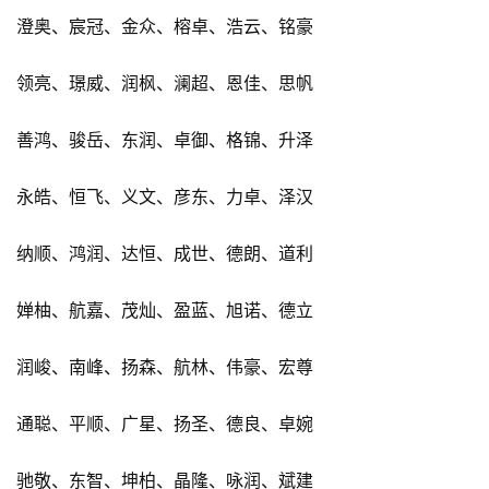
澄奥、宸冠、金众、榕卓、浩云、铭豪
领亮、璟威、润枫、澜超、恩佳、思帆
善鸿、骏岳、东润、卓御、格锦、升泽
永皓、恒飞、义文、彦东、力卓、泽汉
纳顺、鸿润、达恒、成世、德朗、道利
婵柚、航嘉、茂灿、盈蓝、旭诺、德立
润峻、南峰、扬森、航林、伟豪、宏尊
通聪、平顺、广星、扬圣、德良、卓婉
驰敬、东智、坤柏、晶隆、咏润、斌建