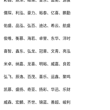
儒琛、利泓、豪力、裕泰、亿喜、鹏勤
佑盛、品泓、弘百、迪达、希云、航盛
俊唯、衡慕、海若、卓誉、东华、洋时
喜智、鑫东、弘龙、冠普、文青、亮泓
米卓、纳嘉、龙喜、明裕、威嘉、良若
弘飞、辰逸、百茂、喜乐、运鑫、聚鸣
凯慕、盛扬、奇亚、扬彩、华迅、乐财
威森、宏麟、齐世、锦蓝、善超、峻利