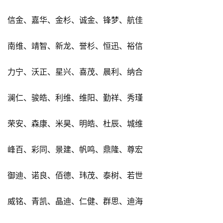
信金、嘉华、金杉、诚金、锋梦、航佳
南维、靖智、新龙、誉杉、恒迅、裕信
力宁、沃正、星兴、喜茂、晨利、纳合
澜仁、骏皓、利维、维阳、勤祥、秀瑾
荣安、森康、米昊、明皓、杜辰、城维
峰百、彩同、景建、帆鸣、鼎隆、尊宏
御迪、诺良、佰德、玮茂、泰树、若世
威铭、青凯、晶迪、仁健、群思、迪海