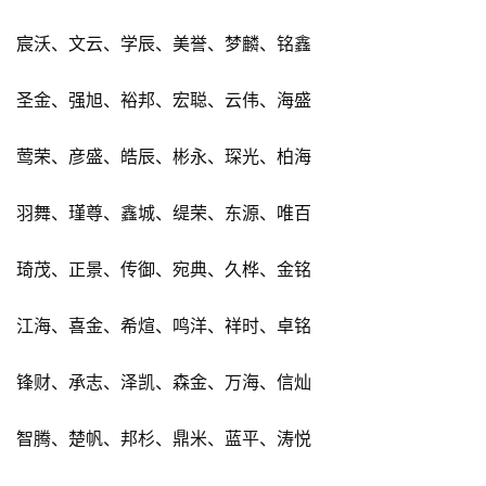
宸沃、文云、学辰、美誉、梦麟、铭鑫
圣金、强旭、裕邦、宏聪、云伟、海盛
莺荣、彦盛、皓辰、彬永、琛光、柏海
羽舞、瑾尊、鑫城、缇荣、东源、唯百
琦茂、正景、传御、宛典、久桦、金铭
江海、喜金、希煊、鸣洋、祥时、卓铭
锋财、承志、泽凯、森金、万海、信灿
智腾、楚帆、邦杉、鼎米、蓝平、涛悦