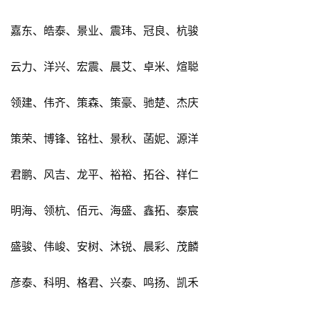
嘉东、皓泰、景业、震玮、冠良、杭骏
云力、洋兴、宏震、晨艾、卓米、煊聪
领建、伟齐、策森、策豪、驰楚、杰庆
策荣、博锋、铭杜、景秋、菡妮、源洋
君鹏、风吉、龙平、裕裕、拓谷、祥仁
明海、领杭、佰元、海盛、鑫拓、泰宸
盛骏、伟峻、安树、沐锐、晨彩、茂麟
彦泰、科明、格君、兴泰、鸣扬、凯禾