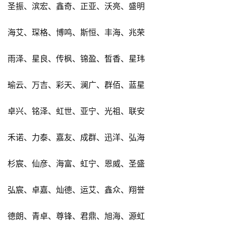
圣振、滨宏、鑫奇、正亚、沃亮、盛明
海艾、琛格、博鸣、斯恒、丰海、兆荣
雨泽、星良、传枫、锦盈、皙香、星玮
瑜云、万吉、彩天、澜广、群佰、蓝星
卓兴、铭泽、虹世、亚宁、光祖、联安
禾诺、力泰、嘉友、成群、迅洋、弘海
杉宸、仙彦、海富、虹宁、恩威、圣盛
弘宸、卓嘉、灿德、运艾、鑫众、翔誉
德朗、青卓、尊锋、君鼎、旭海、源虹