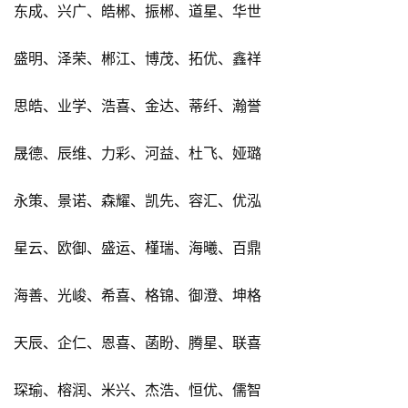
东成、兴广、皓郴、振郴、道星、华世
盛明、泽荣、郴江、博茂、拓优、鑫祥
思皓、业学、浩喜、金达、蒂纤、瀚誉
晟德、辰维、力彩、河益、杜飞、娅璐
永策、景诺、森耀、凯先、容汇、优泓
星云、欧御、盛运、槿瑞、海曦、百鼎
海善、光峻、希喜、格锦、御澄、坤格
天辰、企仁、恩喜、菡盼、腾星、联喜
琛瑜、榕润、米兴、杰浩、恒优、儒智