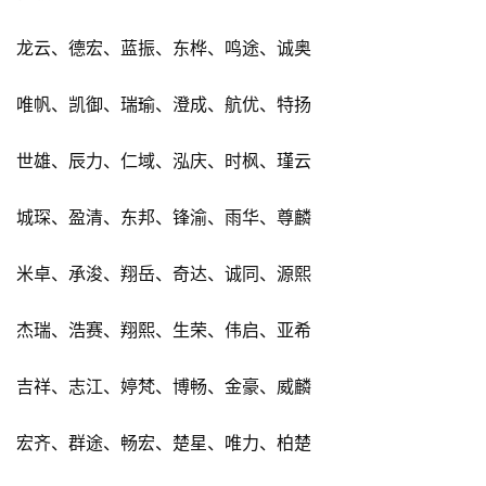
龙云、德宏、蓝振、东桦、鸣途、诚奥
唯帆、凯御、瑞瑜、澄成、航优、特扬
世雄、辰力、仁域、泓庆、时枫、瑾云
城琛、盈清、东邦、锋渝、雨华、尊麟
米卓、承浚、翔岳、奇达、诚同、源熙
杰瑞、浩赛、翔熙、生荣、伟启、亚希
吉祥、志江、婷梵、博畅、金豪、威麟
宏齐、群途、畅宏、楚星、唯力、柏楚