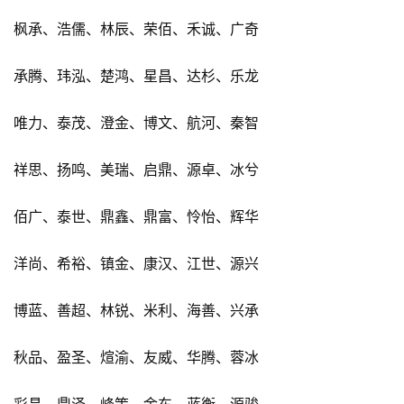
枫承、浩儒、林辰、荣佰、禾诚、广奇
承腾、玮泓、楚鸿、星昌、达杉、乐龙
唯力、泰茂、澄金、博文、航河、秦智
祥思、扬鸣、美瑞、启鼎、源卓、冰兮
佰广、泰世、鼎鑫、鼎富、怜怡、辉华
洋尚、希裕、镇金、康汉、江世、源兴
博蓝、善超、林锐、米利、海善、兴承
秋品、盈圣、煊渝、友威、华腾、蓉冰
彩昌、鼎泽、峰策、金东、蓝衡、源骏