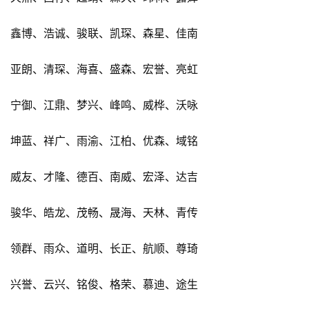
鑫博、浩诚、骏联、凯琛、森星、佳南
亚朗、清琛、海喜、盛森、宏誉、亮虹
宁御、江鼎、梦兴、峰鸣、威桦、沃咏
坤蓝、祥广、雨渝、江柏、优森、域铭
威友、才隆、德百、南威、宏泽、达吉
骏华、皓龙、茂畅、晟海、天林、青传
领群、雨众、道明、长正、航顺、尊琦
兴誉、云兴、铭俊、格荣、慕迪、途生