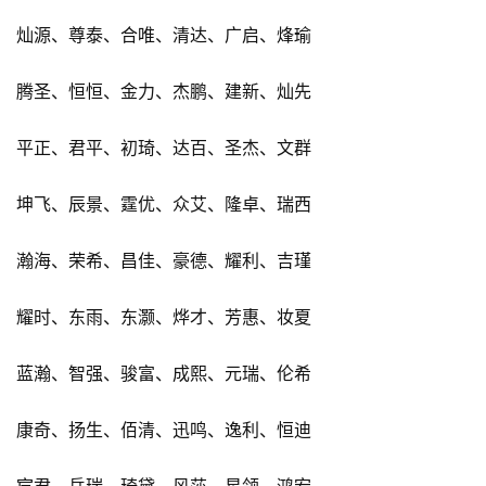
灿源、尊泰、合唯、清达、广启、烽瑜
腾圣、恒恒、金力、杰鹏、建新、灿先
平正、君平、初琦、达百、圣杰、文群
坤飞、辰景、霆优、众艾、隆卓、瑞西
瀚海、荣希、昌佳、豪德、耀利、吉瑾
耀时、东雨、东灏、烨才、芳惠、妆夏
蓝瀚、智强、骏富、成熙、元瑞、伦希
康奇、扬生、佰清、迅鸣、逸利、恒迪
宸君、岳瑞、琦黛、风莎、星领、鸿宏