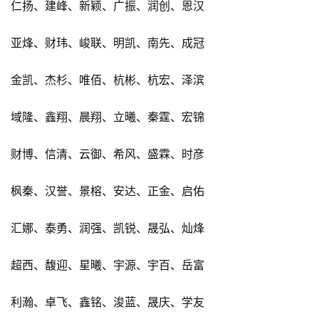
仁扬、建峰、新颖、广振、润创、恩汉
亚烽、财玮、峻联、明凯、南先、成冠
金凯、杰杉、唯佰、杭彬、杭宏、泽滨
域隆、鑫翔、晨翔、立曦、秦霆、宏锦
财博、信清、云御、希风、盛霖、时彦
枫秦、汉誉、景榕、安达、正金、启佑
汇娜、泰勇、润强、凯锐、晟弘、灿烽
超西、馥迎、星曦、宇源、宇百、岳富
利瀚、卓飞、鑫铭、浚蓝、晟庆、学友