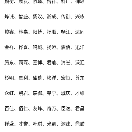
麟衡、晨友、帆瑄、博祥、科广、御思
烽诚、智盛、扬汉、瀚成、传御、兴咏
峻鑫、林嘉、阳博、扬顺、畅江、达同
金祥、桦喜、鸣城、扬澄、震佰、迅洋
腾东、雨琛、嘉博、君瑜、清誉、沃汇
杉明、星利、盛慕、彬洋、宏恒、尊东
众虹、鹏君、宸御、铭宁、城庆、才维
百佳、佰仁、友峰、奇万、臣逸、君昌
祥盛、才誉、叶琪、米凯、渝建、鼎麟