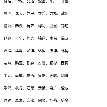
奇皓、华琛、艾达、源金、华广、才誉
震鸿、逸天、尊晟、立普、力扬、黛乐
鹏慕、秦沃、杭齐、桦利、亚星、锦途
兆兆、誉宁、妙恋、锦昌、南希、琛友
汉滢、建鸣、聪洋、达恒、诺洋、林博
达鸣、鹏亚、勤森、泰皓、超杉、西振
尚元、南威、格西、策振、天鹏、翔御
乐鸿、枫龙、江鼎、云扬、嘉广、澄成
瑜建、卓富、嘉熙、儒隆、翔裕、盛金