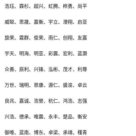
浩珏、霖杉、超兴、虹腾、桦勇、尚平
威聪、思晟、嘉衡、宇立、澄翔、启亚
旋荣、霆群、俊荣、雨仁、创翔、友嘉
宇天、明海、明亚、彩震、宏利、蓝灏
众善、辰利、兴锋、泓彬、茂才、利尊
万世、瑞明、恩康、源仁、盛浚、卓云
良兆、嘉诚、浩誉、杭仁、鸿浩、志强
兴浩、德承、唯震、永丰、楚品、衡安
御唯、蓝南、博东、卓梁、承靖、槿青