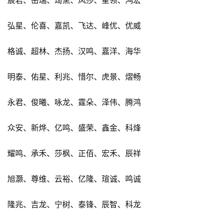
弘星、伦喜、嘉凯、飞达、峰优、优威
格诚、超林、杰扬、汉鸣、嘉洋、海华
明泰、佑星、利兆、惜尔、虎景、熠畅
永君、俊曦、咏龙、霆朵、泽伟、腾鸿
众安、新烨、亿鸣、盛荣、鑫金、科烽
耀鸣、承禾、莎枫、正佰、宏禾、辰祥
旭灏、尊维、云裕、亿隆、瑄诚、鸣诚
隆兆、吉龙、宁树、泰锋、辰智、科龙