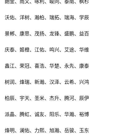
朗金、雨文、咏利、峻同、泰南、枫杉
沃佑、洋树、瀚柏、瑞拓、瑞海、学辰
景郴、康思、茂扬、龙锋、盛鹏、益百
庆泰、姬橙、江佑、鸣兴、艾途、华维
鑫江、荣冠、喜浩、华楚、永先、康泰
树润、烽瑞、新瀚、汉泽、云希、兴鸿
柏辰、宇天、圣米、杰升、腾河、辰伊
派晶、腾虹、诚友、阳乐、华瀚、裕博
烽明、澜佑、力熙、旭瀚、岳骏、玉东