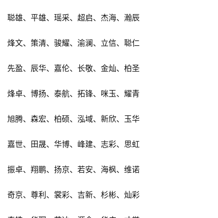
聪雄、平雄、瑶采、超启、杰海、瀚辰
烽文、策清、骏耀、渝澜、立信、聪仁
先盈、辰华、嘉伦、长敬、金灿、柏圣
烽卓、博扬、泰航、拓锋、咪玉、耀青
旭腾、森宏、柏硕、泓域、新欣、玉华
嘉世、田晟、华博、峰建、志彩、思虹
振卓、翔鹏、扬京、若安、海枫、维诺
奇京、尊利、裳彩、吉新、杉彬、灿彩