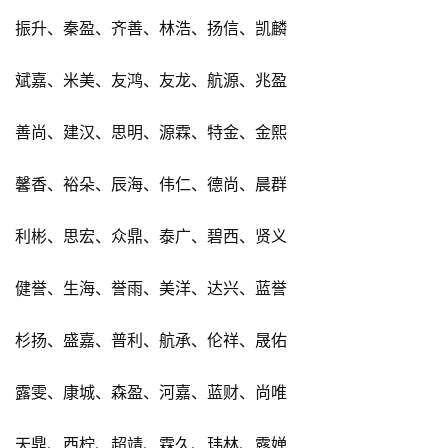
振升、秦盈、齐善、林浩、扬信、凯麟
斌嘉、米美、友鸿、友龙、航源、兆盈
善尚、建汉、思明、源霖、特金、金熙
馨香、裕朵、辰海、伟仁、德尚、晨群
利彬、思宏、众鼎、泰广、碧西、贤义
健誉、生海、誉雨、美洋、达兴、蓝誉
杉扬、盛嘉、普利、航承、伦祥、晟佑
露雯、康城、森盈、河嘉、蓝财、尚唯
天鼎、西柠、超靖、霖久、玮林、露婵