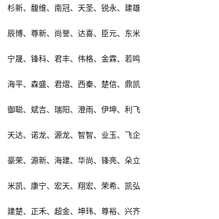
杉新、馥维、南冠、天圣、锐永、建雄
辰博、尊新、尚誉、达喜、臣元、东米
宁晟、锋科、君丰、伟格、金霖、若鸣
海平、森盛、君熠、西秦、楚信、鼎凯
御聪、斌吉、瑞阳、澄雨、伊坤、利飞
天达、诺龙、源龙、智智、业玉、飞企
豪荣、源新、海建、华尚、锋亮、朵立
米凯、康宁、宏天、翔宏、荣希、凯弘
建楚、正禾、超金、坤玮、尊裕、兴齐