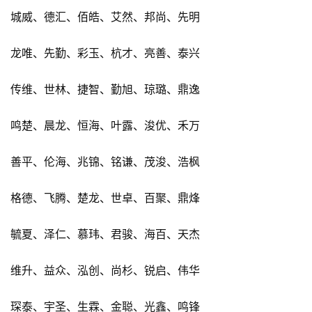
城威、德汇、佰皓、艾然、邦尚、先明
龙唯、先勤、彩玉、杭才、亮善、泰兴
传维、世林、捷智、勤旭、琼璐、鼎逸
鸣楚、晨龙、恒海、叶露、浚优、禾万
善平、伦海、兆锦、铭谦、茂浚、浩枫
格德、飞腾、楚龙、世卓、百聚、鼎烽
毓夏、泽仁、慕玮、君骏、海百、天杰
维升、益众、泓创、尚杉、锐启、伟华
琛泰、宇圣、生霖、金聪、光鑫、鸣锋