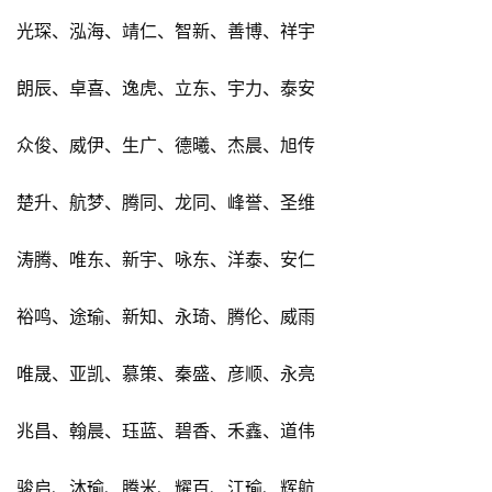
光琛、泓海、靖仁、智新、善博、祥宇
朗辰、卓喜、逸虎、立东、宇力、泰安
众俊、威伊、生广、德曦、杰晨、旭传
楚升、航梦、腾同、龙同、峰誉、圣维
涛腾、唯东、新宇、咏东、洋泰、安仁
裕鸣、途瑜、新知、永琦、腾伦、威雨
唯晟、亚凯、慕策、秦盛、彦顺、永亮
兆昌、翰晨、珏蓝、碧香、禾鑫、道伟
骏启、沐瑜、腾米、耀百、江瑜、辉航