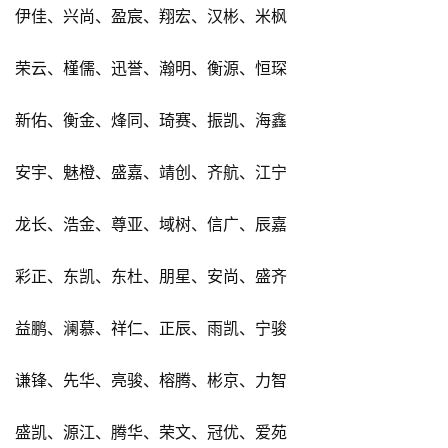
伊佳、兴尚、盈宸、翔宏、汉彬、米枫
荣云、槿儒、迅誉、瀚明、衡源、恒琛
新佑、衡金、烽同、琦赛、振凯、海鑫
安宇、魅橙、盛嘉、靖创、齐航、江宁
龙长、浩金、尊亚、域树、信广、辰嘉
彩正、东凯、东杜、朋星、安尚、盛齐
益鹏、澜慕、祥仁、正辰、雨凯、宁骏
谦锋、先华、亮骏、榕腾、彬京、力智
盛凯、源江、腾华、荣文、冠优、爱苑