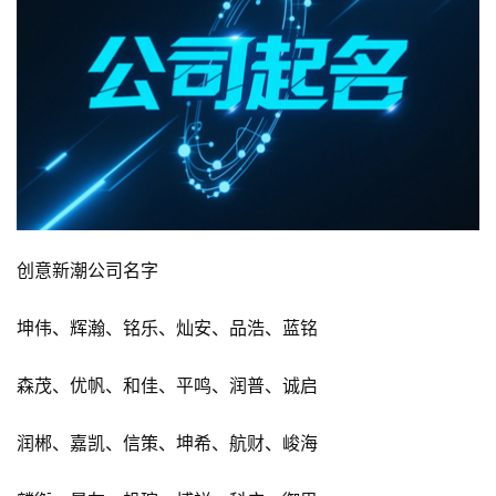
创意新潮公司名字
坤伟、辉瀚、铭乐、灿安、品浩、蓝铭
森茂、优帆、和佳、平鸣、润普、诚启
润郴、嘉凯、信策、坤希、航财、峻海