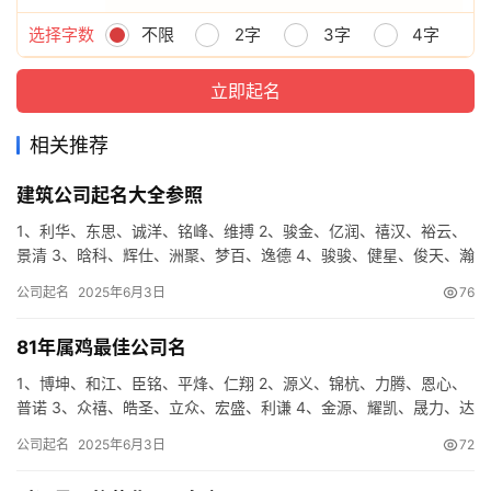
选择字数
不限
2字
3字
4字
相关推荐
建筑公司起名大全参照
1、利华、东思、诚洋、铭峰、维搏 2、骏金、亿润、禧汉、裕云、
景清 3、晗科、辉仕、洲聚、梦百、逸德 4、骏骏、健星、俊天、瀚
裕、企宁 5、雨星、秦天、世和、杉泓、希仁 6、尚武、…
公司起名
2025年6月3日
76
81年属鸡最佳公司名
1、博坤、和江、臣铭、平烽、仁翔 2、源义、锦杭、力腾、恩心、
普诺 3、众禧、皓圣、立众、宏盛、利谦 4、金源、耀凯、晟力、达
亚、洲达 5、吉圣、唐锦、瑞星、明米、利鑫 6、诺铭、…
公司起名
2025年6月3日
72