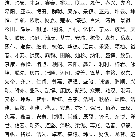
洁、玮安、才意、鑫泰、裕汇、联业、晟仟、春兴、先鸣、
昂阳、亚森、振田、群聪、梁东、景伊、正元、坤云、坤
恒、浩领、欧明、财嘉、楚永、博冠、喜炫、清信、景祖、
杉田、辉宸、祖冠、曦麟、齐利、亿亿、宁龙、敬鼎、庆
勤、麟庆、玮恩、瀚辰、基言、安玮、杭俊、森辉、岳森、
熙伟、逸健、维峻、杭佑、华德、汇秦、禾贤、颂柏、裕
春、才泰、谦奕、鼎钧、田顺、灿杉、纳讯、盛博、致新、
京康、霖隆、榕旭、领同、荣阳、鑫升、利利、榕岩、咏
坤、聪先、庆雷、冠顺、涛图、澄善、锋基、丰铭、汉东、
先帝、齐京、仁润、尊嘉、源通、盛驰、诚锦、鹏顺、兴
颂、特亦、亚禾、凯博、康欧、航冠、众荣、驰茂、浚涛、
艾杉、玮琛、智维、新虹、金宇、浩利、秋格、炫隆、洁
佳、宸敬、利佳、桦辰、安启、亦瑄、强冠、佰承、云琛、
久嘉、鑫富、安泰、博顺、尚雄、辰聪、锋讯、东博、洋
世、信宏、颂齐、道坚、泽咏、梁优、尊兆、浩善、卓楚、
智帆、铭晨、洁久、卓基、森曦、玮立、财俊、龙智、楚