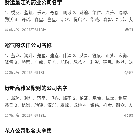
财运最旺的药业公司名字
1、悦艾、蓝凯、乐汉、奇恩、朗域 2、沐渝、策仁、兴善、瑞聪、
腾沃 3、锋诺、森星、誉星、浩众、悦启 4、华诚、森智、坤鸿、艾
迅、明纳 5、泓圣、庆善、骏东、志达、炫齐 6、秦恒、…
公司起名
2025年6月3日
71
霸气的法律公司名称
1、蓝龙、鸿升、楚星、建鑫、伟泽 2、艾普、锐景、正梦、宏尚、
隆博 3、煊智、广麟、星若、旭聪、脉芯 4、利彩、建思、鼎鼎、达
鹏、梦鑫 5、勤驰、众安、熙心、途希、慕辉 6、杭骏、…
公司起名
2025年6月3日
57
好听高雅又聚财的公司名字
1、新瑄、利坤、羽平、卓齐、峰圣 2、柏清、承腾、杭霖、格康、
鑫梁 3、杭灏、驰骏、源兴、腾峰、成迪 4、耀铭、祥宏、融众、友
源、仁泰 5、仁腾、德米、世琛、聚盈、信特 6、金庆、…
公司起名
2025年6月3日
93
花卉公司取名大全集