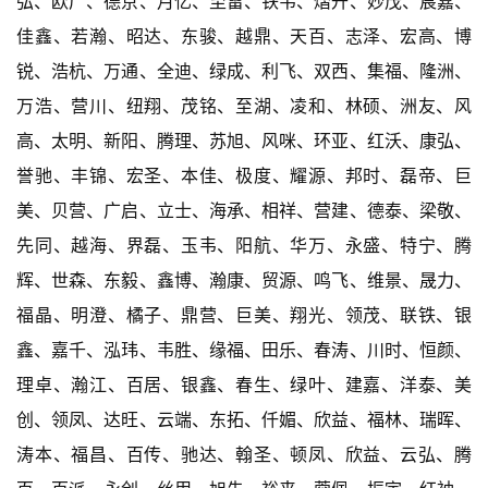
弘、欧广、德京、月亿、至雷、铁韦、熠升、妙茂、宸嘉、
佳鑫、若瀚、昭达、东骏、越鼎、天百、志泽、宏高、博
锐、浩杭、万通、全迪、绿成、利飞、双西、集福、隆洲、
万浩、营川、纽翔、茂铭、至湖、凌和、林硕、洲友、风
高、太明、新阳、腾理、苏旭、风咪、环亚、红沃、康弘、
誉驰、丰锦、宏圣、本佳、极度、耀源、邦时、磊帝、巨
美、贝营、广启、立士、海承、相祥、营建、德泰、梁敬、
先同、越海、界磊、玉韦、阳航、华万、永盛、特宁、腾
辉、世森、东毅、鑫博、瀚康、贸源、鸣飞、维景、晟力、
福晶、明澄、橘子、鼎营、巨美、翔光、领茂、联铁、银
鑫、嘉千、泓玮、韦胜、缘福、田乐、春涛、川时、恒颜、
理卓、瀚江、百居、银鑫、春生、绿叶、建嘉、洋泰、美
创、领凤、达旺、云端、东拓、仟媚、欣益、福林、瑞晖、
涛本、福昌、百传、驰达、翰圣、顿凤、欣益、云弘、腾