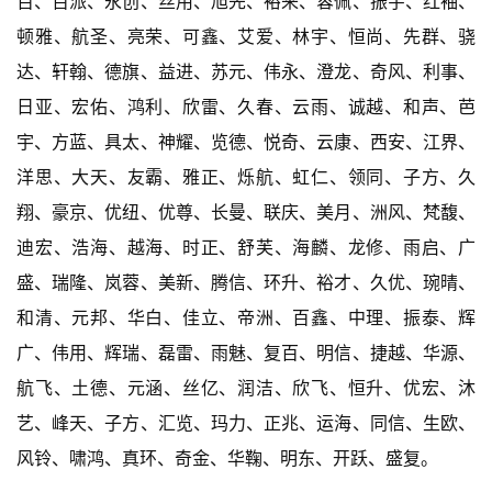
百、百派、永创、丝用、旭先、裕来、蓉佩、振宇、红袖、
顿雅、航圣、亮荣、可鑫、艾爱、林宇、恒尚、先群、骁
达、轩翰、德旗、益进、苏元、伟永、澄龙、奇风、利事、
日亚、宏佑、鸿利、欣雷、久春、云雨、诚越、和声、芭
宇、方蓝、具太、神耀、览德、悦奇、云康、西安、江界、
洋思、大天、友霸、雅正、烁航、虹仁、领同、子方、久
翔、豪京、优纽、优尊、长曼、联庆、美月、洲风、梵馥、
迪宏、浩海、越海、时正、舒芙、海麟、龙修、雨启、广
盛、瑞隆、岚蓉、美新、腾信、环升、裕才、久优、琬晴、
和清、元邦、华白、佳立、帝洲、百鑫、中理、振泰、辉
广、伟用、辉瑞、磊雷、雨魅、复百、明信、捷越、华源、
航飞、土德、元涵、丝亿、润洁、欣飞、恒升、优宏、沐
艺、峰天、子方、汇览、玛力、正兆、运海、同信、生欧、
风铃、啸鸿、真环、奇金、华鞠、明东、开跃、盛复。