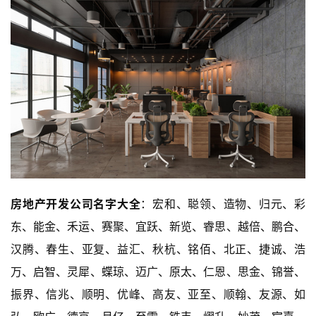
房地产开发公司名字大全
：宏和、聪领、造物、归元、彩
东、能金、禾运、赛聚、宜跃、新览、睿思、越倍、鹏合、
汉腾、春生、亚复、益汇、秋杭、铭佰、北正、捷诚、浩
万、启智、灵犀、蝶琼、迈广、原太、仁恩、思金、锦誉、
振界、信兆、顺明、优峰、高友、亚至、顺翰、友源、如