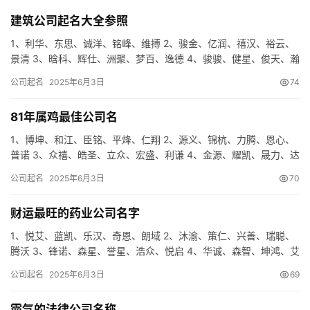
建筑公司起名大全参照
1、利华、东思、诚洋、铭峰、维搏 2、骏金、亿润、禧汉、裕云、
景清 3、晗科、辉仕、洲聚、梦百、逸德 4、骏骏、健星、俊天、瀚
裕、企宁 5、雨星、秦天、世和、杉泓、希仁 6、尚武、…
公司起名
2025年6月3日
74
81年属鸡最佳公司名
1、博坤、和江、臣铭、平烽、仁翔 2、源义、锦杭、力腾、恩心、
普诺 3、众禧、皓圣、立众、宏盛、利谦 4、金源、耀凯、晟力、达
亚、洲达 5、吉圣、唐锦、瑞星、明米、利鑫 6、诺铭、…
公司起名
2025年6月3日
70
财运最旺的药业公司名字
1、悦艾、蓝凯、乐汉、奇恩、朗域 2、沐渝、策仁、兴善、瑞聪、
腾沃 3、锋诺、森星、誉星、浩众、悦启 4、华诚、森智、坤鸿、艾
迅、明纳 5、泓圣、庆善、骏东、志达、炫齐 6、秦恒、…
公司起名
2025年6月3日
69
霸气的法律公司名称