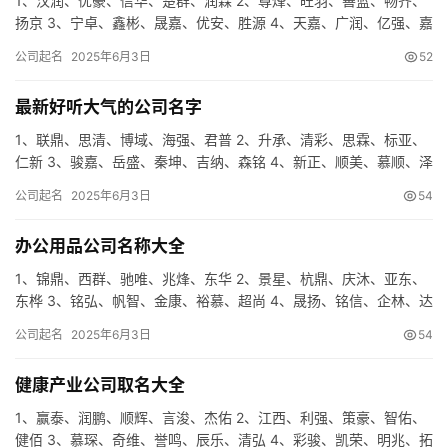
1、汉润、优豪、信华、楚群、润霖 2、尊烽、旺羽、善蓝、畅齐、
扬京 3、宁卓、鑫彬、晟嘉、优安、胜源 4、天嘉、广润、亿强、嘉
强、谦泽 5、义富、道智、盛格、奇希、利域 6、雨辰、…
公司起名
2025年6月3日
52
最新好听大气的公司名字
1、联鼎、思清、博域、海强、君普 2、升承、清彩、思霖、标亚、
仁新 3、骏嘉、岳盛、秦坤、吉纳、森铭 4、新正、顺美、慕顺、泽
镇、卓宸 5、海风、宇蓝、领梦、兴锐、承诚 6、恩雨、…
公司起名
2025年6月3日
54
办公用品公司名称大全
1、锦鼎、西群、驰唯、兆烽、东华 2、景星、杭鼎、庆沐、亚东、
东桦 3、铭弘、帆智、金康、裕慕、超尚 4、晟扬、铭信、企林、达
圣、云宸 5、宇鑫、东诺、润辰、世晟、伟阳 6、莱云、…
公司起名
2025年6月3日
54
健康产业公司取名大全
1、赢泰、润鹏、顺辉、言浚、杰佑 2、江西、利强、策豪、智佑、
健佰 3、慕琛、奇维、誉鸣、辰乐、清弘 4、彩骏、凯荣、明兆、拓