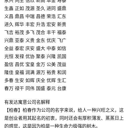
永兴 同生 信欣 新高 本金 寿泰
生鑫 正如 茂源 圣久 进同 盛鼎
义昌 鼎昌 中瑞 昌德 荣浩 汇东
进久 辉华 丰宏 升浩 宏安 新贵
飞吉 裕茂 多飞 茂合 丰干 福泰
兴鼎 亚泰 义贵 金东 优庆 飞广
全益 泰宏 庆安 盛大 中泰 如信
光恒 发禄 优协 聚泰 兴隆 凯国
盈信 昌优 宝皇 金万 公美 茂益
隆佳 皇福 润满 源万 裕贵 和润
多春 生安 如辉 庆全 优辉 生汇
春万 禄干 同伟 国盛 泰元 台康
有发达寓意公司名解释
【柏春】柏春作为公司的名字来说，给人一种兴旺之义，这
是创业者用其起名的初衷，同时还会有厚积薄发、蒸蒸日上
的感觉，这是因为柏是一种生命力极强的树木。