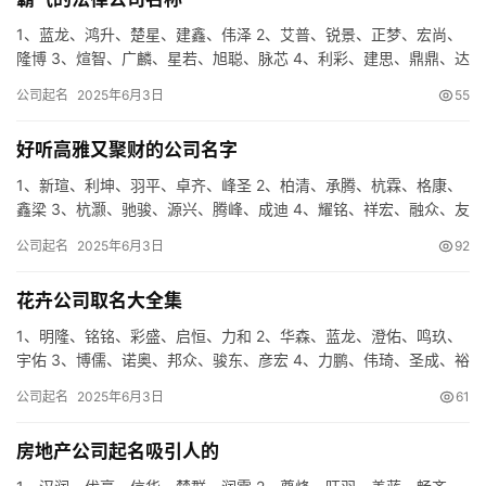
1、蓝龙、鸿升、楚星、建鑫、伟泽 2、艾普、锐景、正梦、宏尚、
隆博 3、煊智、广麟、星若、旭聪、脉芯 4、利彩、建思、鼎鼎、达
鹏、梦鑫 5、勤驰、众安、熙心、途希、慕辉 6、杭骏、…
公司起名
2025年6月3日
55
好听高雅又聚财的公司名字
1、新瑄、利坤、羽平、卓齐、峰圣 2、柏清、承腾、杭霖、格康、
鑫梁 3、杭灏、驰骏、源兴、腾峰、成迪 4、耀铭、祥宏、融众、友
源、仁泰 5、仁腾、德米、世琛、聚盈、信特 6、金庆、…
公司起名
2025年6月3日
92
花卉公司取名大全集
1、明隆、铭铭、彩盛、启恒、力和 2、华森、蓝龙、澄佑、鸣玖、
宇佑 3、博儒、诺奥、邦众、骏东、彦宏 4、力鹏、伟琦、圣成、裕
岩、众普 5、虹凯、新茂、锦天、彩锦、卓衡 6、帆智、…
公司起名
2025年6月3日
61
房地产公司起名吸引人的