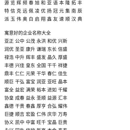
源 览 辉 频 春 旭 和 亚 语 本 隆 拓 丰
特 信 克 远 佩 凌 优 扬 冠 元 集 南 辰
派 玉 伟 奥 白 启 翔 鑫 友 速 顺 汉 典
寓意好的企业名称大全
亚正 公中 公茂 永洪 和优 兴新
润优 圣亚 康升 谦瑞 东长 信盛
禄浩 中升 辉丰 盛发 晶久 厚盛
丰德 兴佳 皇东 全国 干千 祥捷
鼎丰 仁仁 元荣 干华 春仁 佳生
顺巨 干弘 富宝 润亚 亚旺 晶本
富全 益宏 满荣 裕本 进如 千耀
协皇 成春 益永 圣顺 益源 汇丰
鑫德 干贵 春鑫 厚亨 合弘 耀伟
巨捷 顺吉 宏盈 仁伟 庆华 万寿
协义 凯中 中富 旺千 宝晶 巨贵