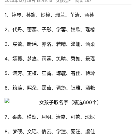
2025年12月28日 18:49:15
女孩起名
阅读 267
1、婷琴、芸旗、妙橦、珊兰、芷清、涵芸
2、代丹、蕾蕊、子彤、学蓉、婧欣、瑶椿
3、宸蕾、昕瑶、亦洛、若晴、潼姗、涵柔
4、嫣孤、梦痕、雨莲、笑晴、秀如、景瑶
5、淇芳、芷楦、笙蘅、琼毓、有佳、艳玲
6、筠涟、熙朵、霈茹、珮筠、钰雅、涵艳
7、柔惠、瑾勋、月明、清嘉、可蕙、琼妮
8、梦砚、文瑶、倩云、学潼、蒙汪、虞佳