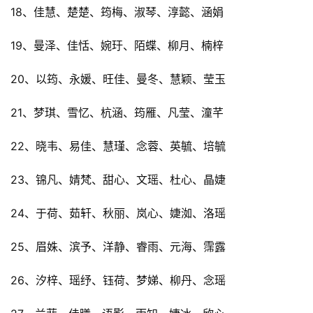
18、佳慧、楚楚、筠梅、淑琴、淳懿、涵娟
19、曼泽、佳恬、婉玗、陌蝶、柳月、楠梓
20、以筠、永媛、旺佳、曼冬、慧颖、莹玉
21、梦琪、雪忆、杭涵、筠雁、凡莹、潼芊
22、晓韦、易佳、慧瑾、念蓉、英毓、培毓
23、锦凡、婧梵、甜心、文瑶、杜心、晶婕
24、于荷、茹轩、秋丽、岚心、婕洳、洛瑶
25、眉姝、滨予、洋静、睿雨、元海、霈露
26、汐梓、瑶纾、钰荷、梦娣、柳丹、念瑶