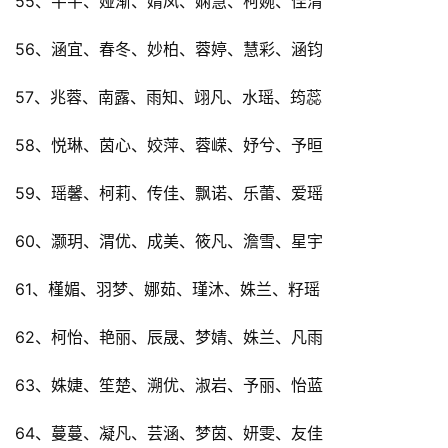
55、芊芊、娅渐、婧凤、娴慧、柯婉、佳清
56、涵宜、春冬、妙柏、蓉婷、慧彩、涵钧
57、兆蓉、南露、雨知、翊凡、水瑶、筠蕊
58、悦琳、茵心、姣萍、蓉嵘、妤兮、予晅
59、瑶馨、柯莉、传佳、飘诺、乐蕾、爱瑶
60、灏玥、渭优、成美、筱凡、澹雪、星宇
61、槿媚、羽梦、娜茹、瑾沐、姝兰、籽瑶
62、柯怡、艳丽、辰晟、梦婧、姝兰、凡雨
63、姝婕、笙楚、溯优、淑岩、予丽、怡蓝
64、蔓蔓、凝凡、芸涵、梦茵、妍雯、友佳