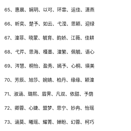
65、惠晨、娴玥、以可、环霏、运佳、潇燕
66、昕奕、楚予、如云、弋滢、思颖、迎绿
67、潼菲、晓蒙、毓育、韵娇、江薇、佳耕
68、弋芹、思海、槿墨、潼繁、佩毓、语心
69、涔慧、桐怡、盈秀、嫣予、心桐、瑛美
70、芳辰、旭莎、婉婧、柏丹、缘缘、颖潼
71、淑涵、璐熙、眉霁、凡双、依甜、予荫
72、卿蓉、心婕、盟梦、思宁、妙冉、怡瑶
73、涵莫、曦瑶、耀菁、婵盼、幻蓉、柯巧