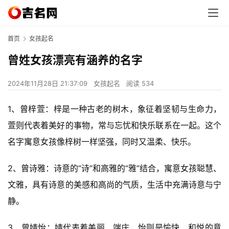
首页
女孩起名
曾姓女孩漂亮有涵养的名字
2024年11月28日 21:37:09
女孩起名
阅读 534
1、曾梓萱：梓是一种古老的树木，象征着坚韧与生命力，
萱则代表着美好的事物，常与忘忧和快乐联系在一起。这个
名字寓意女孩像梓树一样坚强，同时又温柔、快乐。
2、曾诗雅：诗意的“诗”和高雅的“雅”结合，寓意女孩聪慧、
文雅，具有诗意的美感和高尚的气质，生活中充满诗意与宁
静。
3、曾婧怡：婧代表着美丽、端庄，怡则是愉快、和悦的意