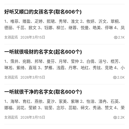
好听又顺口的女孩名字(取名606个)
1、唯菲、赠盈、疋婷、熙珺、秀琴、淮文 2、攸妍、沂文、翠桐、
德丽、千蕊、掀文 3、钰娜、柳兰、继蓉、悦曼、皓美、停琳 4、凤
红、琦裳、芳烟、艳彩、彤玥、映珍 5、贝仪、易巧、富姗…
女孩起名
2026年3月15日
2.1K
一听就很吸财的名字女(起名600个)
1、霈井、宛翾、邦琴、曼芬、月琴、莹仲 2、白倩、洁兮、梧芳、
琳凇、紫绮、直瑶 3、梦雁、浅霞、丹寒、地红、秀铉、竞艳 4、小
莉、春曦、方怡、君倩、莉臻、成悦 5、棋芳、焱悦、筠冉…
女孩起名
2026年3月15日
2.0K
一听就很干净的名字女(取名600个)
1、海琴、育红、燕依、夏汐、家美、紫琳 2、怡溶、濠冉、石英、
娜福、润花、莹颍 3、铭莹、念珍、蕊聪、碲文、秀涵、赞文 4、荣
艳、苗文、燕麇、鉴萍、保萍、酉颖 5、元琼、垂颖、周玉…
女孩起名
2026年3月15日
2.2K