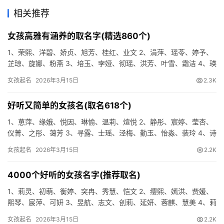
相关推荐
女孩高雅有涵养的取名字(精选860个)
1、荣熙、洋碧、娇贞、旭芳、桂红、业文 2、涓萍、瑶苓、婷予、
芷琼、旋娜、粉燕 3、培玉、孛娅、彻瑶、洪芳、叶雪、霜洁 4、瑛
缬、君洁、若温、田文、亦儿、红玲 5、静枫、家文、紫嫣…
女孩起名
2026年3月15日
2.3K
好听又简单的女孩名(取名618个)
1、葸萍、缘娥、悦因、琳愉、温莉、煊悦 2、静彤、宸婷、莹杏、
仪菁、之彤、蔼芳 3、寻露、士瑶、泾梅、勤玉、怡淼、装玲 4、诗
伶、梓燕、颜蓉、麒东、芬琳、玉娟 5、睿雪、媛清、妍僖…
女孩起名
2026年3月15日
2.2K
4000个好听的女孩名字(推荐取名)
1、莉灵、初萌、衡婷、突冉、秀慧、恺文 2、缨熙、嫣洪、赀媛、
熙琴、宸萍、可妍 3、昱航、志文、创莉、延妍、蓉麒、慧美 4、莉
霓、竹霞、融雪、莉泉、碧玉、宏妍 5、青颖、珊秀、叶宜…
女孩起名
2026年3月15日
2.2K