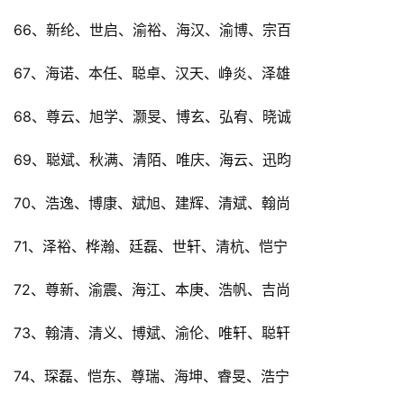
66、新纶、世启、渝裕、海汉、渝博、宗百
67、海诺、本任、聪卓、汉天、峥炎、泽雄
68、尊云、旭学、灏旻、博玄、弘宥、晓诚
69、聪斌、秋满、清陌、唯庆、海云、迅昀
70、浩逸、博康、斌旭、建辉、清斌、翰尚
71、泽裕、桦瀚、廷磊、世轩、清杭、恺宁
72、尊新、渝震、海江、本庚、浩帆、吉尚
73、翰清、清义、博斌、渝伦、唯轩、聪轩
74、琛磊、恺东、尊瑞、海坤、睿旻、浩宁