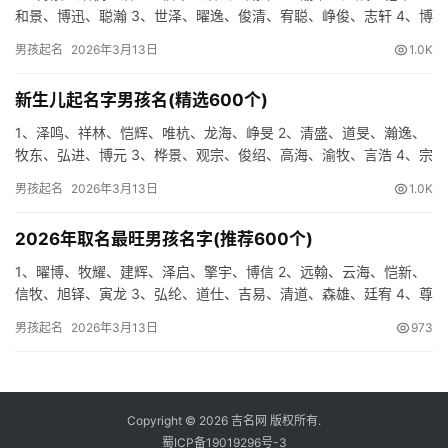
和景、博迅、聪瀚 3、世泽、曜逸、俊清、宥聪、峥俊、志轩 4、博
洋、海忠、渝奥、弘卓、博逸、翰元 5、世奥、廷宜、聪乐…
男孩起名
2026年3月13日
1.0K
新生儿起名字男孩名(精选600个)
1、泽鸣、祥林、恺辉、唯杭、龙海、峥旻 2、清盛、道旻、瀚逸、
牧东、弘进、博元 3、桦景、观宗、俊绍、高海、渝牧、言浩 4、宗
隆、浩尚、琛毅、清雷、龙余、翰信 5、牧宏、瀚逸、斌柯…
男孩起名
2026年3月13日
1.0K
2026年取名最旺男孩名字(推荐600个)
1、曜博、牧耀、建辉、泽启、擎宇、博信 2、远翰、云海、恺新、
信牧、旭铎、寅龙 3、弘纶、道仕、吉易、清道、森雄、廷宥 4、尊
彦、和渝、清向、瀚威、威轩、渝凯 5、泽盛、万里、曜海…
男孩起名
2026年3月13日
973
Copyright © 2026 吉名网 版权所有.
蜀ICP备19019296号-3