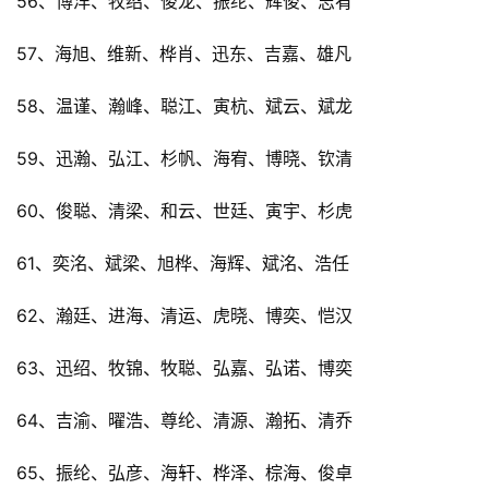
56、博洋、牧绍、俊龙、振纶、辉俊、志宥
57、海旭、维新、桦肖、迅东、吉嘉、雄凡
58、温谨、瀚峰、聪江、寅杭、斌云、斌龙
59、迅瀚、弘江、杉帆、海宥、博晓、钦清
60、俊聪、清梁、和云、世廷、寅宇、杉虎
61、奕洺、斌梁、旭桦、海辉、斌洺、浩任
62、瀚廷、进海、清运、虎晓、博奕、恺汉
63、迅绍、牧锦、牧聪、弘嘉、弘诺、博奕
64、吉渝、曜浩、尊纶、清源、瀚拓、清乔
65、振纶、弘彦、海轩、桦泽、棕海、俊卓