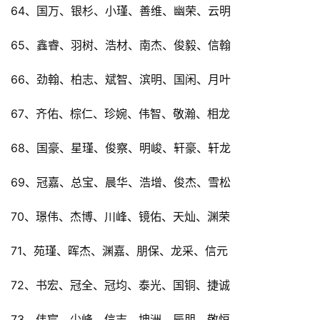
64、国万、银杉、小瑾、善维、幽荣、云明
65、鑫睿、羽树、浩材、南杰、俊毅、信翰
66、劲翰、柏志、斌智、滨明、国闲、月叶
67、齐佑、棕仁、珍婉、伟智、敬瀚、相龙
68、国豪、星瑾、俊察、明峻、轩豪、轩龙
69、冠嘉、总宝、晨华、浩增、俊杰、雪松
70、璟伟、杰博、川峰、镜佑、天灿、渊荣
71、苑瑾、晖杰、渊嘉、朋保、龙采、信元
72、书宏、冠全、冠均、泰光、国铜、捷诚
73、伟宸、少峰、信志、坤洲、辰朋、敬恒