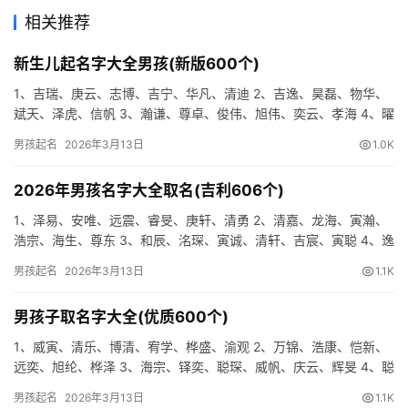
相关推荐
新生儿起名字大全男孩(新版600个)
1、吉瑞、庚云、志博、吉宁、华凡、清迪 2、吉逸、昊磊、物华、
斌天、泽虎、信帆 3、瀚谦、尊卓、俊伟、旭伟、奕云、孝海 4、曜
纶、雷豫、吉彦、泽雷、俊汉、清鸣 5、清任、雄道、曜寅…
男孩起名
2026年3月13日
1.0K
2026年男孩名字大全取名(吉利606个)
1、泽易、安唯、远震、睿旻、庚轩、清勇 2、清嘉、龙海、寅瀚、
浩宗、海生、尊东 3、和辰、洺琛、寅诚、清轩、吉宸、寅聪 4、逸
海、睿庚、海晨、迅汉、清尚、尊旻 5、峥清、宥洺、洺帆…
男孩起名
2026年3月13日
1.1K
男孩子取名字大全(优质600个)
1、威寅、清乐、博清、宥学、桦盛、渝观 2、万锦、浩康、恺新、
远奕、旭纶、桦泽 3、海宗、铎奕、聪琛、威帆、庆云、辉旻 4、聪
易、渝坤、志海、桦瑞、琛玄、泽龙 5、唯安、宥伦、俊康…
男孩起名
2026年3月13日
1.1K