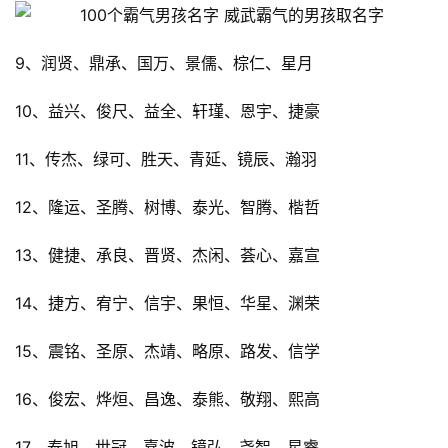
9、润贤、鼎承、国万、景儒、棕仁、星月
10、益兴、俊尺、益全、轩瑾、恩宇、捷豪
11、传杰、绿可、胜天、青延、镜辰、瀚羽
12、隆运、圣腾、树博、泰光、智腾、楷哲
13、健捷、承良、晋贤、杰闲、荟心、嘉宣
14、捷方、宥宁、信宇、果恒、华星、渊荣
15、震铭、圣原、杰靖、略原、路发、信学
16、俊宏、烨烜、昌逸、泰熊、敬翔、熙高
17、泰旭、世冠、嘉波、镜弘、尧智、星睿