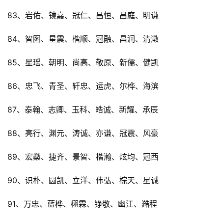
83、岩佑、镜嘉、冠仁、昌恒、昌庭、明谦
84、智图、星震、楷顺、冠融、昌润、清澂
85、星瑶、朝明、尚高、敬原、新儒、健凯
86、忠飞、青圣、轩忠、运虎、尔桦、海滨
87、泰翰、志卿、玉科、皓诚、新耀、承辰
88、亮行、渊元、涛诚、亦谦、冠震、风豪
89、宏燊、捷齐、景智、楷瀚、炫均、冠西
90、识朴、圆凯、立洋、伟弘、棕天、星诚
91、万忠、蓝桦、栩霖、铮敬、幽江、澔程