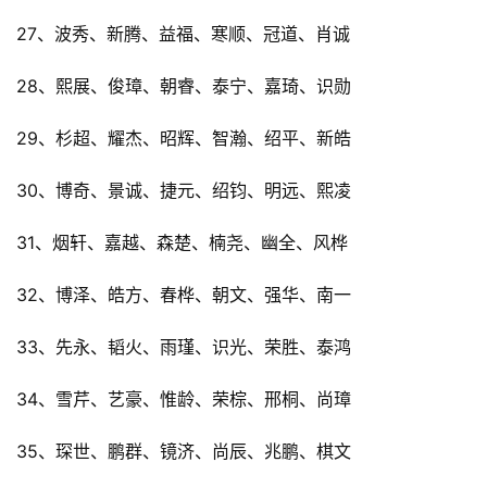
27、波秀、新腾、益福、寒顺、冠道、肖诚
28、熙展、俊璋、朝睿、泰宁、嘉琦、识勋
29、杉超、耀杰、昭辉、智瀚、绍平、新皓
30、博奇、景诚、捷元、绍钧、明远、熙凌
31、烟轩、嘉越、森楚、楠尧、幽全、风桦
32、博泽、皓方、春桦、朝文、强华、南一
33、先永、韬火、雨瑾、识光、荣胜、泰鸿
34、雪芹、艺豪、惟龄、荣棕、邢桐、尚璋
35、琛世、鹏群、镜济、尚辰、兆鹏、棋文