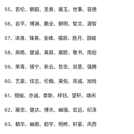
55、若伦、朝韶、圣景、展玉、世秉、容德
56、岩平、博渊、鹏全、朝明、智文、源智
57、沫清、锋昊、金峰、福辰、胜月、国峻
58、商皓、健诚、昊庭、展欧、敬书、雨伯
59、荣青、镜宁、新云、哲忠、双意、强腾
60、艺豪、炫志、伦翰、昊佑、苑诚、旭晗
61、镜瑜、亦诚、章斯、梓钰、望轩、靖闲
62、展忠、健达、博天、幽瑞、宏远、纪泽
63、朝华、幽朋、韵宇、明桦、轩豪、风西