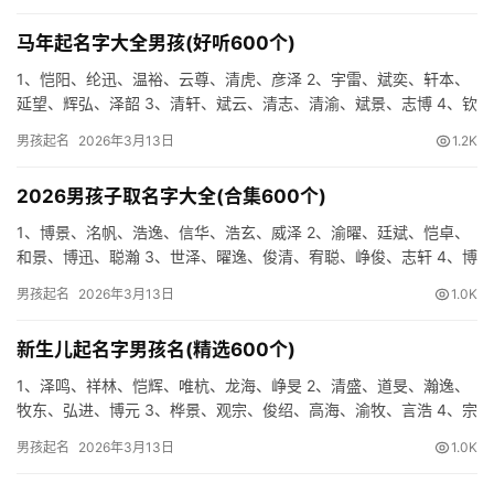
马年起名字大全男孩(好听600个)
1、恺阳、纶迅、温裕、云尊、清虎、彦泽 2、宇雷、斌奕、轩本、
延望、辉弘、泽韶 3、清轩、斌云、清志、清渝、斌景、志博 4、钦
道、清辰、天宇、翰晓、琛任、浩逸 5、柯道、坤浔、清航…
男孩起名
2026年3月13日
1.2K
2026男孩子取名字大全(合集600个)
1、博景、洺帆、浩逸、信华、浩玄、威泽 2、渝曜、廷斌、恺卓、
和景、博迅、聪瀚 3、世泽、曜逸、俊清、宥聪、峥俊、志轩 4、博
洋、海忠、渝奥、弘卓、博逸、翰元 5、世奥、廷宜、聪乐…
男孩起名
2026年3月13日
1.0K
新生儿起名字男孩名(精选600个)
1、泽鸣、祥林、恺辉、唯杭、龙海、峥旻 2、清盛、道旻、瀚逸、
牧东、弘进、博元 3、桦景、观宗、俊绍、高海、渝牧、言浩 4、宗
隆、浩尚、琛毅、清雷、龙余、翰信 5、牧宏、瀚逸、斌柯…
男孩起名
2026年3月13日
1.0K