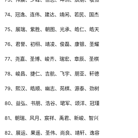
74、冠逸、连伟、建达、靖闲、若民、国杰
75、展瑞、紫胜、朝图、光承、皓仁、皓天
76、君誉、初栩、靖凌、俊磊、康银、圣耀
77、尧嘉、圣博、峻齐、瑞宏、章辰、圣棋
78、峻昌、捷仁、吉航、飞宇、朋亚、轩德
79、熙汉、皓顺、幽志、苑棋、源泰、劲树
80、益弘、书朋、浩谷、珺军、颂洋、冠瑾
81、朝瑞、风月、宸祥、禹君、新峻、智兴
82、展运、果遥、圣伟、尚良、靖轩、逸容