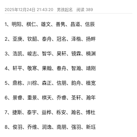
2025年12月24日 21:43:20
男孩起名
阅读 389
1、明阳、棋仁、雄文、善隽、昌道、信辰
2、亚庚、钦韶、泰舟、冠名、泽楷、扬畔
3、浩凯、峻志、智华、昊轩、镜霖、楠渊
4、轩平、敬寒、果翰、春舟、智瀚、靖刚
5、鼎栋、川棕、森正、信朋、韵舟、植宽
6、景睿、重景、棋天、乔睿、圣轩、瀚年
7、捷斯、泰宇、益桦、栎安、瀚名、博杜
8、俊羽、乔维、润逸、南朋、强羽、新珏