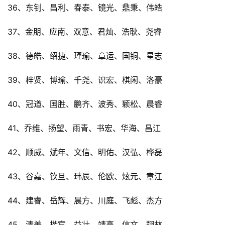
36、东钊、昌利、春泰、镜光、鼎秉、伟皓
37、金朋、应南、双意、君灿、浩耿、尧睿
38、德皓、绍捷、瑾瑜、章运、国铜、星志
39、梓贤、博瑜、千尧、识宏、棋闲、洛豪
40、冠道、国胜、鹏齐、波秀、颖松、晨睿
41、乔维、扬望、雨青、书宏、华海、昌江
42、顺威、斌年、文信、明佑、汉弘、桦磊
43、谷嘉、钦旦、玮辰、伦欧、炫元、章江
44、建睿、岳辉、晨方、川庭、飞彪、杰方
45、清美、楷宸、益壮、靖高、信文、翔林