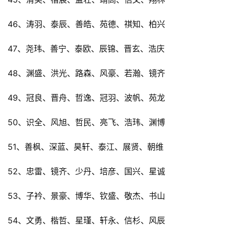
46、涛羽、泰辰、善皓、苑德、祺知、柏兴
47、尧玮、善宁、泰欧、辰锦、晋玄、浩庆
48、渊盛、洪光、路森、风豪、若瀚、镜齐
49、冠良、晋舟、哲逸、冠羽、波帆、苑龙
50、识全、风旭、哲民、亮飞、浩玮、渊博
51、善枫、深蓝、昊轩、泰江、展贤、朝维
52、忠雷、镜齐、少丹、培彦、国兴、星诚
53、子衿、景豪、博华、钦盛、敬杰、书山
54、文勇、楷哲、星瑾、轩永、信杉、风辰