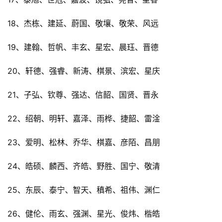
18、杰栋、建延、蔚国、敬壤、敬荣、风远
19、建翰、哲帆、丰玄、星宏、晨珏、晋德
20、轩德、强睿、新涛、棋景、滨宏、星庆
21、子弘、钦尊、强达、信韶、国贤、晋永
22、绍朝、明轩、嘉泽、雨桦、捷韶、雷淦
23、爱明、松林、乔华、棋嘉、彦陌、昌朋
24、皓硕、麟西、齐皓、野胜、国宁、敬清
25、东辰、泰宁、智天、稹希、祖伟、渊仁
26、健伦、雨玄、强渊、星光、俊炜、楷皓