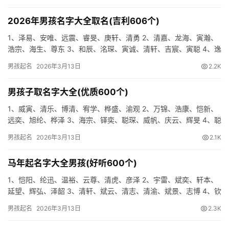
2026年男孩名字大全取名(吉利606个)
1、泽易、安唯、远震、睿旻、庚轩、清勇 2、清嘉、龙海、寅瀚、
浩宗、海生、尊东 3、和辰、洺琛、寅诚、清轩、吉宸、寅聪 4、逸
海、睿庚、海晨、迅汉、清尚、尊旻 5、峥清、宥洺、洺帆…
男孩起名
2026年3月13日
2.2K
男孩子取名字大全(优质600个)
1、威寅、清乐、博清、宥学、桦盛、渝观 2、万锦、浩康、恺新、
远奕、旭纶、桦泽 3、海宗、铎奕、聪琛、威帆、庆云、辉旻 4、聪
易、渝坤、志海、桦瑞、琛玄、泽龙 5、唯安、宥伦、俊康…
男孩起名
2026年3月13日
2.1K
马年起名字大全男孩(好听600个)
1、恺阳、纶迅、温裕、云尊、清虎、彦泽 2、宇雷、斌奕、轩本、
延望、辉弘、泽韶 3、清轩、斌云、清志、清渝、斌景、志博 4、钦
道、清辰、天宇、翰晓、琛任、浩逸 5、柯道、坤浔、清航…
男孩起名
2026年3月13日
2.3K