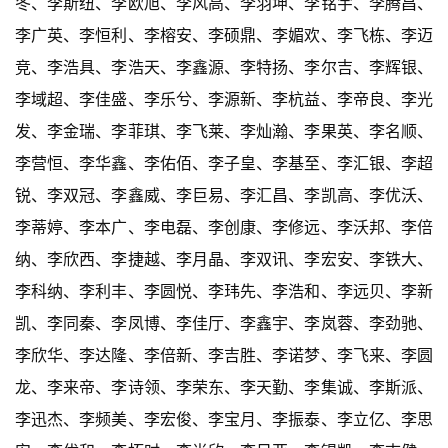
冬、李斯纽、李欧旭、李风高、李羽坤、李铭宇、李腾昌、
李广英、李恒利、李榕安、李硕鼎、李媚欢、李飞栋、李迈
竞、李浩具、李浩天、李鑫源、李特扬、李尔吉、李辉银、
李域超、李佳盛、李乐兮、李源新、李杭益、李帝良、李光
发、李金瑞、李菲琪、李飞莱、李灿瀚、李果英、李名顺、
李营恒、李华鑫、李佑佰、李子皇、李基至、李汇银、李超
锐、李双冠、李鑫威、李巨易、李汇昌、李凯高、李优沃、
李蒂婷、李本广、李电磊、李创康、李修远、李沃邦、李倍
纳、李欣西、李捷越、李月晶、李双讯、李宏安、李铁大、
李科纳、李利丰、李圆悦、李玮先、李浩和、李远贝、李新
凯、李同秦、李凤博、李佳厅、李鑫宇、李岚蓉、李劲驰、
李欣华、李达隆、李倍新、李吉胜、李诺梦、李飞来、李圆
龙、李来帝、李诗领、李荣东、李天勤、李集诚、李斯派、
李迅杰、李频美、李宏俊、李宝月、李振泰、李立亿、李思