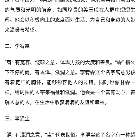
的气质和光明的前途，如同珍贵的美玉般在人群中熠熠生
辉。他会以积极向上的态度面对生活，为自己和身边的人带
来温暖与希望。
二、李宥霖
“宥” 有宽容、饶恕之意，体现男孩的大度和善良。“霖” 指久
下不停的雨，有恩泽、滋润之意。李宥霖这个名字寓意男孩
有着宽广的胸怀，能够包容他人的过错，同时也像甘霖一
样，给周围的人带来福祉和滋润。他会是一个富有爱心、善
解人意的人，在生活中收获满满的友谊和幸福。
三、李浥尘
“浥” 有湿润之意，“尘” 代表世俗。李浥尘这个名字有一种超