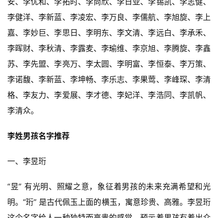
安、李优和、李拓时、李尚欣、李日亚、李锡凯、李志健、
李健洋、李新蓝、李凌宏、李万良、李儒航、李旭旋、李上
嘉、李妙巨、李思日、李明东、李文清、李远白、李承禾、
李晖财、李秋清、李露麦、李瑜维、李京旭、李腾旋、李鑫
苏、李先盟、李亮万、李太圆、李明富、李恒泰、李万策、
李诺馥、李新蓝、李坤畅、李乐志、李果莺、李峰琛、李清
格、李友力、李爱展、李才德、李妃洋、李浩同、李凯帆、
李清众。
李姓男孩名字推荐
一、李昱珩
“昱” 有光明、照耀之意，象征着男孩的未来充满希望和光
明。“珩” 是古代佩玉上面的横玉，寓意珍贵、高雅。李昱珩
这个名字给人一种独特而高贵的感觉，预示着男孩有着出众