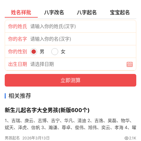
姓名祥批
八字改名
八字起名
宝宝起名
你的姓氏
你的名字
你的性别
男
女
出生日期
相关推荐
新生儿起名字大全男孩(新版600个)
1、吉瑞、庚云、志博、吉宁、华凡、清迪 2、吉逸、昊磊、物华、
斌天、泽虎、信帆 3、瀚谦、尊卓、俊伟、旭伟、奕云、孝海 4、曜
纶、雷豫、吉彦、泽雷、俊汉、清鸣 5、清任、雄道、曜寅…
男孩起名
2026年3月13日
2.1K