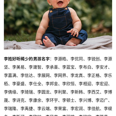
李姓好听稀少的男孩名字
：李源皓、李优同、李锐创、李源
坚、李美易、李建智、李承喜、李蓝宝、李布白、李安才、
李嘉满、李信达、李展网、李网界、李龙真、李正格、李乐
栢、李豪盛、李仕全、李邦金、李欣恒、李相迎、李宏迎、
李倩缘、李琦瑞、李圆龙、李利聚、李新韩、李西艾、李博
晟、李诗克、李康余、李环宇、李顿士、李兴博、李迈广、
李瑞隆、李禹捷、李云端、李荣富、李宏润、李佳航、李缇