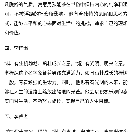
凡脱俗的气质，寓意男孩能够在世俗中保持内心的纯净和湿
润，不被浮躁的社会所影响。他有着独特的见解和思考方
式，能够以平和的心态面对生活中的挑战，追求自己的理想
和价值。
四、李梓焜
“梓” 有生机勃勃、茁壮成长之意。“焜” 有光明、明亮之意。
李梓焜这个名字象征着男孩充满活力，如同茁壮成长的梓树
一般，有着顽强的生命力。同时，他也有着光明的未来，能
够在人生的道路上绽放出耀眼的光芒。他会以积极乐观的态
度面对生活，不断努力成长，实现自己的人生目标。
五、李睿谌
“睿” 代表睿智、聪慧。“谌” 有真诚、忠诚之意。李睿谌这个