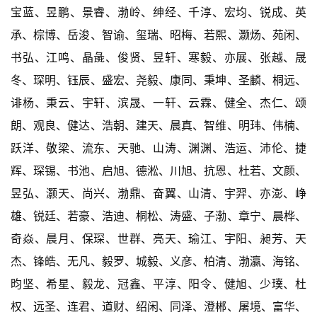
宝蓝、昱鹏、景睿、渤岭、绅经、千淳、宏均、锐成、英
承、棕博、岳浚、智谕、玺瑞、昭梅、若熙、灏炀、苑闲、
书弘、江鸣、晶彘、俊贤、昱轩、寒毅、亦展、张越、晟
冬、琛明、钰辰、盛宏、尧毅、康同、秉坤、圣麟、桐远、
诽杨、秉云、宇轩、滨晟、一轩、云霖、健全、杰仁、颂
朗、观良、健达、浩朝、建天、晨真、智维、明玮、伟楠、
跃洋、敬梁、流东、天驰、山涛、渊渊、浩运、沛伦、捷
辉、琛锡、书池、启旭、德淞、川旭、抗恩、杜若、文颜、
昱弘、灏天、尚兴、渤鼎、奋翼、山清、宇羿、亦澎、峥
雄、锐廷、若豪、浩迪、桐松、涛盛、子渤、章宁、晨桦、
奇焱、晨月、保琛、世群、亮天、瑜江、宇阳、昶芳、天
杰、锋皓、无凡、毅罗、城毅、义彦、柏清、渤瀛、海铭、
昀坚、希星、毅龙、冠鑫、平淳、阳令、健旭、少璞、杜
权、远圣、连君、道财、绍闲、同泽、澄郴、屠境、富华、