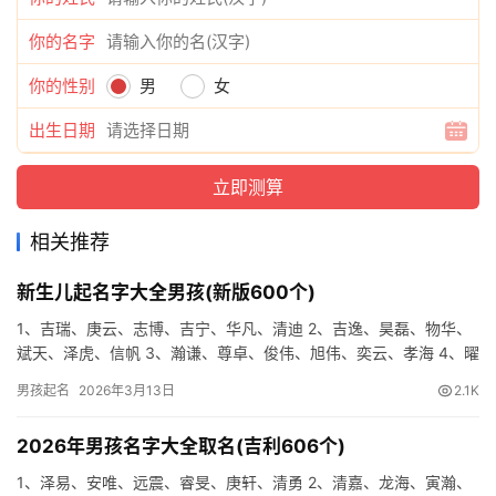
你的名字
你的性别
男
女
出生日期
相关推荐
新生儿起名字大全男孩(新版600个)
1、吉瑞、庚云、志博、吉宁、华凡、清迪 2、吉逸、昊磊、物华、
斌天、泽虎、信帆 3、瀚谦、尊卓、俊伟、旭伟、奕云、孝海 4、曜
纶、雷豫、吉彦、泽雷、俊汉、清鸣 5、清任、雄道、曜寅…
男孩起名
2026年3月13日
2.1K
2026年男孩名字大全取名(吉利606个)
1、泽易、安唯、远震、睿旻、庚轩、清勇 2、清嘉、龙海、寅瀚、