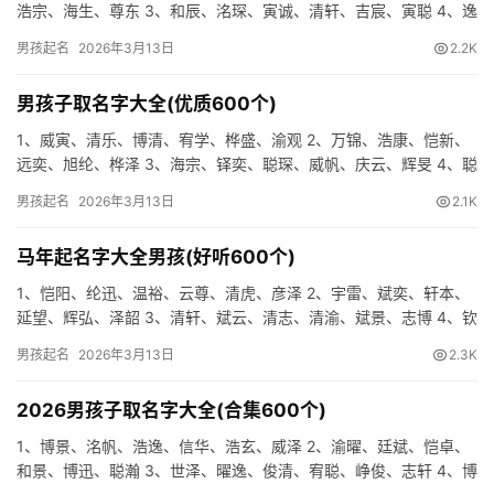
浩宗、海生、尊东 3、和辰、洺琛、寅诚、清轩、吉宸、寅聪 4、逸
海、睿庚、海晨、迅汉、清尚、尊旻 5、峥清、宥洺、洺帆…
男孩起名
2026年3月13日
2.2K
男孩子取名字大全(优质600个)
1、威寅、清乐、博清、宥学、桦盛、渝观 2、万锦、浩康、恺新、
远奕、旭纶、桦泽 3、海宗、铎奕、聪琛、威帆、庆云、辉旻 4、聪
易、渝坤、志海、桦瑞、琛玄、泽龙 5、唯安、宥伦、俊康…
男孩起名
2026年3月13日
2.1K
马年起名字大全男孩(好听600个)
1、恺阳、纶迅、温裕、云尊、清虎、彦泽 2、宇雷、斌奕、轩本、
延望、辉弘、泽韶 3、清轩、斌云、清志、清渝、斌景、志博 4、钦
道、清辰、天宇、翰晓、琛任、浩逸 5、柯道、坤浔、清航…
男孩起名
2026年3月13日
2.3K
2026男孩子取名字大全(合集600个)
1、博景、洺帆、浩逸、信华、浩玄、威泽 2、渝曜、廷斌、恺卓、
和景、博迅、聪瀚 3、世泽、曜逸、俊清、宥聪、峥俊、志轩 4、博