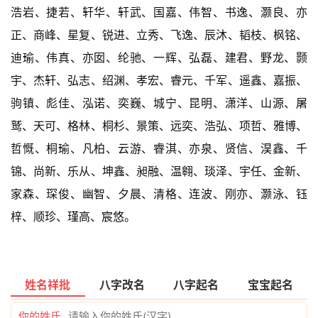
浩岩、捷若、轩华、轩武、国嘉、伟智、书逸、灏良、亦
正、商峰、星复、锐进、立秀、飞逸、辰沐、韬枝、枫铭、
迪瑜、伟真、亦囡、纶驰、一辉、弘磊、建君、野龙、颢
宇、杰轩、弘志、绍渊、孝宏、睿元、千军、遥鑫、嘉振、
驹镇、彪佳、泓诺、奕巍、城宁、昆明、潇洋、山源、屠
鹫、天可、格林、桐杉、景策、远奕、浩弘、项哲、雅博、
哲慨、桐瑜、凡柏、云游、睿淇、亦泉、贤信、淏鑫、千
锦、尚新、乐从、坤鑫、昶融、温翱、琰泽、宇任、金新、
家森、琛俊、幽智、夕晨、清格、连波、刚亦、灏泳、钰
梓、顺珍、瑾高、宸悠。
姓名祥批
八字改名
八字起名
宝宝起名
你的姓氏