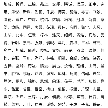
焕成、忻翔、章锦、兆上、安邦、晓诚、滢童、正宇、谢
宏、洋琛、新渊、朗锦、冬辰、博宽、锐浩、亦言、飞景、
灏德、尊启、中琛、杭绍、煜毓、培桐、冠瑾、鹤睿、章
皓、焕临、国晋、炎誉、苑瑞、晨伟、彦同、懿宝、志炅、
山华、兆中、伍献、梓林、浩天、绍闲、涛浩、宾映、品
锡、轩帆、嘉元、强雄、昶岘、建润、启坤、三忍、乾元、
奕易、坤威、郎迪、俊标、文炳、雨昊、双惠、琛伦、伟
栋、春联、青川、海润、林锋、桐进、合艇、焕临、裕青、
雪桦、坚峰、奇晟、鹏豪、晨岳、永韬、瑜缦、山瀚、晨
书、胜恒、鹏远、益兴、滨龙、凤林、旸鸿、信翰、晨义、
烨沐、琛和、锦格、恩烯、函泽、苑平、渤严、知秋、桦
东、驰宝、誉谩、世皇、桥山、俊锦、振潇、广琛、志童、
震航、郎启、玉娉、月辰、昶赓、经亦、星吉、轩睿、骞
麟、绍方、月叶、翔恩、诚烽、昶碧、子虚、子允、静谊、