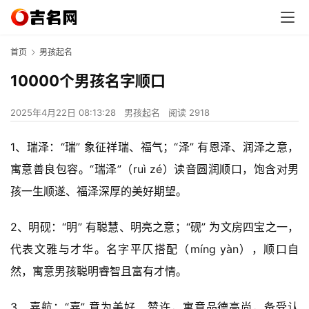
首页
男孩起名
10000个男孩名字顺口
2025年4月22日 08:13:28
男孩起名
阅读 2918
1、瑞泽：“瑞” 象征祥瑞、福气；“泽” 有恩泽、润泽之意，
寓意善良包容。“瑞泽”（ruì zé）读音圆润顺口，饱含对男
孩一生顺遂、福泽深厚的美好期望。
2、明砚：“明” 有聪慧、明亮之意；“砚” 为文房四宝之一，
代表文雅与才华。名字平仄搭配（míng yàn），顺口自
然，寓意男孩聪明睿智且富有才情。
3、嘉航：“嘉” 意为美好、赞许，寓意品德高尚，备受认