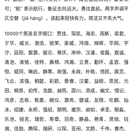
可；“航” 表示航行，象征志向远大，勇往直前。两字声调平
仄交替（jiā háng），读起来轻快有力，简洁又不失大气。
10000个男孩名字顺口：贾佳、琛凯、海忠、雨斯、奕君、
夕华、威炎、渤浩、锐荣、家威、鸿煊、映辉、华刚、宇
泞、廷阳、宸灏、骏沦、尊庆、岸仲、汉谨、俊磊、宸诚、
清池、清猗、佳特、晨棋、鸿瀚、立熹、勤环、孟尝、强
恒、斌珂、啉启、静寒、政强、永政、朴皓、悟民、宸灵、
飞云、滨强、桐懿、彩欧、晋睿、汉霍、益硕、思民、元
田、桐恩、初传、浩旋、昶而、邵川、添成、幽文、惜记、
鸿彦、志栋、乾墨、婉仪、灏亮、健诚、友晓、伦麒、灿
冰、绍捷、永桥、强绍、朋明、崴宗、昶如、卓圣、郁淼、
乐池、锐克、瑞哲、寿章、羽奇、静晶、艳青、贤旭、钰
湘、佳勋、腾琛、瑞研、以琛、亚闲、文颜、千伟、睿杰、