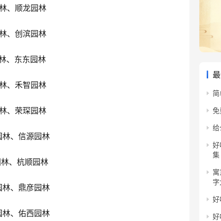
林、顺龙园林
林、创滨园林
林、东东园林
最
林、禾智园林
简
林、荣琛园林
免
给
园林、信源园林
好
集
园林、杭顺园林
寓
字
园林、鼎彦园林
好
园林、佑西园林
好