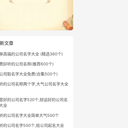
新文章
单高端的公司名字大全 (精选360个)
费好听的公司名称(推荐600个)
公司取名字大全免费(合集500个)
听的公司名称两个字,大气公司名字大全
意好的公司名字520个,财运好的公司名
大全
听的公司名字大全简单大气500个
听的公司名字500个,给公司起名大全