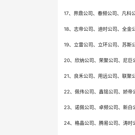
17、界鼎公司、春频公司、凡科
18、志帝公司、迪时公司、全金
19、立雷公司、立环公司、苏斯
20、欣纳公司、荣聚公司、尼巨
21、良禾公司、用远公司、联聚
22、佩伟公司、鑫铭公司、娇帝
23、诺佩公司、卓频公司、新白
24、格晶公司、腾易公司、涛时