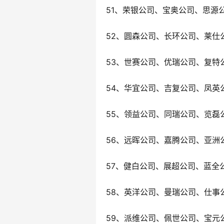
51、荣银公司、宝奥公司、思源
52、圆森公司、长环公司、莱仕
53、世赛公司、优瑞公司、复特
54、华宜公司、吉复公司、凤英
55、领益公司、同瑞公司、览磊
56、远晖公司、嘉腾公司、亚洲
57、健白公司、展超公司、蓝全
58、英洋公司、曼瑞公司、仕事
59、派维公司、佩世公司、宝元