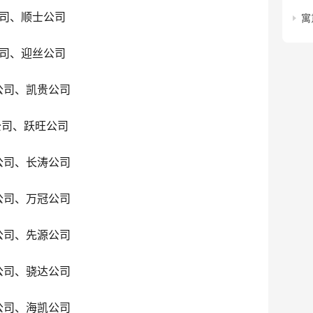
司、顺士公司
寓
司、迎丝公司
公司、凯贵公司
公司、跃旺公司
公司、长涛公司
公司、万冠公司
公司、先源公司
公司、骁达公司
公司、海凯公司