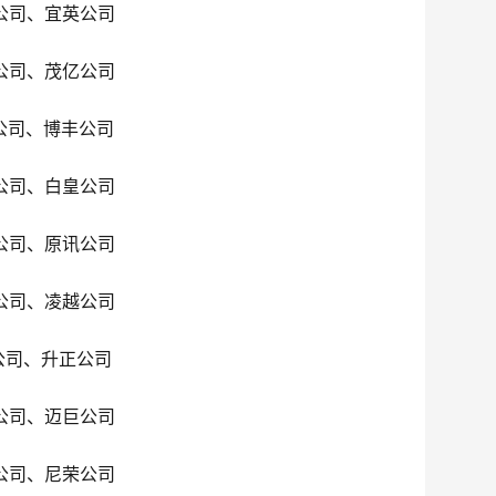
公司、宜英公司
公司、茂亿公司
公司、博丰公司
公司、白皇公司
公司、原讯公司
公司、凌越公司
公司、升正公司
公司、迈巨公司
公司、尼荣公司