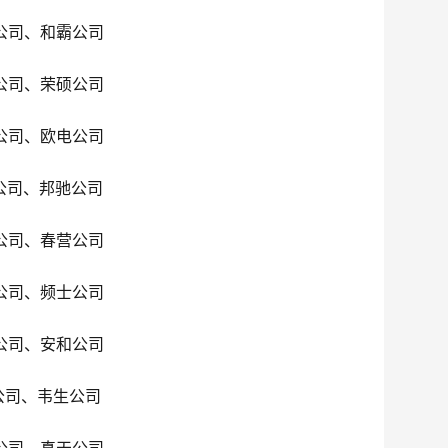
公司、和霸公司
公司、荣硕公司
公司、欧电公司
公司、邦驰公司
公司、春营公司
公司、频士公司
公司、安和公司
公司、韦生公司