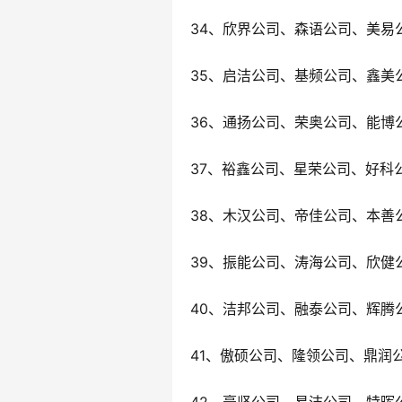
34、欣界公司、森语公司、美易
35、启洁公司、基频公司、鑫美
36、通扬公司、荣奥公司、能博
37、裕鑫公司、星荣公司、好科
38、木汉公司、帝佳公司、本善
39、振能公司、涛海公司、欣健
40、洁邦公司、融泰公司、辉腾
41、傲硕公司、隆领公司、鼎润