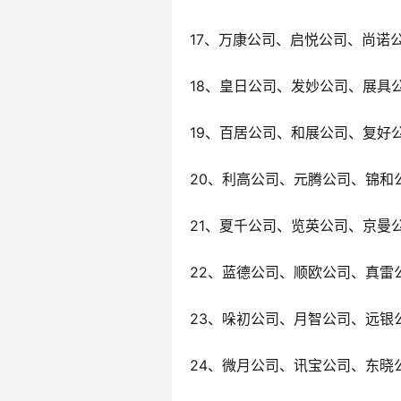
17、万康公司、启悦公司、尚诺
18、皇日公司、发妙公司、展具
19、百居公司、和展公司、复好
20、利高公司、元腾公司、锦和
21、夏千公司、览英公司、京曼
22、蓝德公司、顺欧公司、真雷
23、哚初公司、月智公司、远银
24、微月公司、讯宝公司、东晓