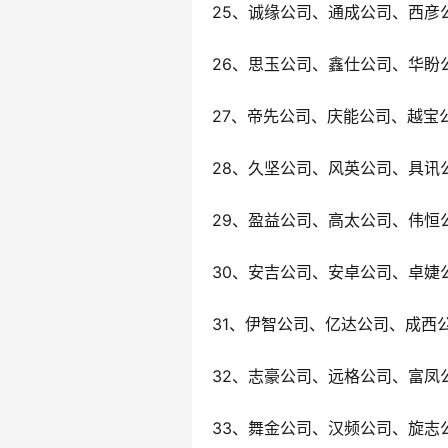
25、诚缘公司、通成公司、西彦
26、思玉公司、鑫仕公司、华盼
27、帝先公司、庆能公司、越宝
28、久坚公司、风英公司、具讯
29、盈益公司、高太公司、伟恒
30、安吉公司、安卓公司、卓婕
31、伊智公司、亿达公司、成西
32、志豪公司、远格公司、富凤
33、舞金公司、汉频公司、旋志