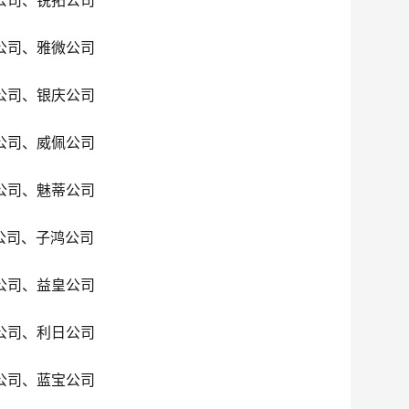
公司、锐拓公司
公司、雅微公司
公司、银庆公司
公司、威佩公司
公司、魅蒂公司
公司、子鸿公司
公司、益皇公司
公司、利日公司
公司、蓝宝公司