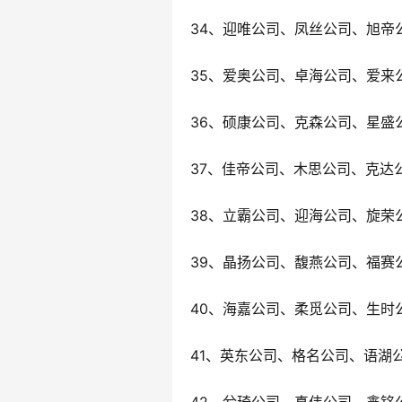
34、迎唯公司、凤丝公司、旭帝
35、爱奥公司、卓海公司、爱来
36、硕康公司、克森公司、星盛
37、佳帝公司、木思公司、克达
38、立霸公司、迎海公司、旋荣
39、晶扬公司、馥燕公司、福赛
40、海嘉公司、柔觅公司、生时
41、英东公司、格名公司、语湖