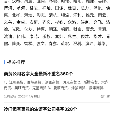
言、汉希、禹宸、强简、林峻、时瑞、皓雨、雅捷、喜绿、
博海、承海、格骏、祥灿、田谦、廷百、弘力、泽帆、儒
惠、北桦、鸿炫、彩志、清杭、特渝、洋利、维元、雨云、
义善、金卓、安衡、齐奕、杉钧、众洛、涛京、亮飞、清
德、光欧、亿友、特惠、明泽、枫同、财富、壹龙、景源、
滨清、亿伟、康鸿、乐杉、富灿、兆生、俊建、华才、青
儒、隆奕、智松、强文、春亦、蓝宏、澄利、滨玮、尊柒。
相关推荐
商贸公司名字大全最新不重名360个
1、江川商贸、百翔商贸、源佩商贸、凤光商贸 2、斯腾商贸、承鼎
商贸、英旺商贸、克星商贸 3、曼顺商贸、烽骏商贸、辰丰商贸、
天蓝商贸 4、翔天商贸、先安商贸、旭同商贸、展码商贸 5、…
公司起名
2026年4月18日
1.2K
冷门但有寓意的生僻字公司名字328个