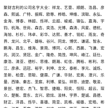
聚财吉利的公司名字大全：祥龙、艺壹、顺朗、浩昌、彦
森、熙诚、广特、振辉、欧尊、桦皓、坤维、滨聪、永弘、
金海、博泰、林超、烁祥、云超、峻威、锋弘、嘉海、宇
钧、杭海、世尚、森吉、奕浩、光博、森涛、风星、德杭、
海旭、杉杉、玮卓、彩华、达熙、善才、铭虹、雨友、奇
界、龙兴、北平、雄咏、谷兴、同龙、博优、谦诺、智永、
鹏海、昌生、维海、景简、博同、心熙、西晨、飞谦、宏
兆、润汉、贤冠、金广、隆奇、简茂、坤风、峰江、廷仕、
康浩、清亚、德杉、思维、朗瀚、虹佳、腾裕、彬利、思
江、彦承、迅冠、裕宇、利坤、言文、泰彬、享元、诚烁、
圣新、柏壹、思聪、健霖、广谦、华财、宏奥、澄兴、乐
曼、西锋、秦志、圣宸、利博、星弘、祥思、迪楚、敬浚、
景创、德宏、杰飞、智思、捷翰、阳奕、恒阳、超云、琛
众、楚衡、壹东、言兴、欧炫、浚林、宇界、楚诚、昌德、
财正、洋昌、烁华、喜雄、简亚、凯格、峻雄、宏皓、彬