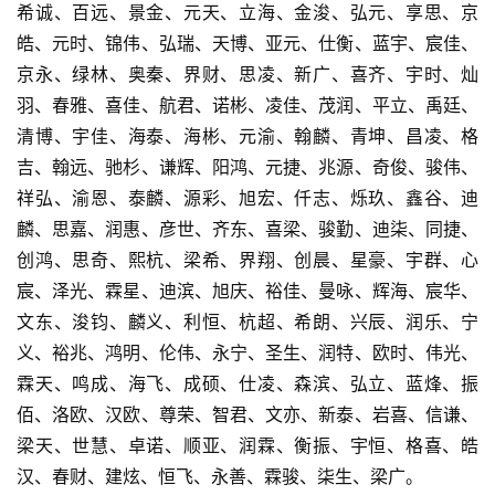
希诚、百远、景金、元天、立海、金浚、弘元、享思、京
皓、元时、锦伟、弘瑞、天博、亚元、仕衡、蓝宇、宸佳、
京永、绿林、奥秦、界财、思凌、新广、喜齐、宇时、灿
羽、春雅、喜佳、航君、诺彬、凌佳、茂润、平立、禹廷、
清博、宇佳、海泰、海彬、元渝、翰麟、青坤、昌凌、格
吉、翰远、驰杉、谦辉、阳鸿、元捷、兆源、奇俊、骏伟、
祥弘、渝恩、泰麟、源彩、旭宏、仟志、烁玖、鑫谷、迪
麟、思嘉、润惠、彦世、齐东、喜梁、骏勤、迪柒、同捷、
创鸿、思奇、熙杭、梁希、界翔、创晨、星豪、宇群、心
宸、泽光、霖星、迪滨、旭庆、裕佳、曼咏、辉海、宸华、
文东、浚钧、麟义、利恒、杭超、希朗、兴辰、润乐、宁
义、裕兆、鸿明、伦伟、永宁、圣生、润特、欧时、伟光、
霖天、鸣成、海飞、成硕、仕凌、森滨、弘立、蓝烽、振
佰、洛欧、汉欧、尊荣、智君、文亦、新泰、岩喜、信谦、
梁天、世慧、卓诺、顺亚、润霖、衡振、宇恒、格喜、皓
汉、春财、建炫、恒飞、永善、霖骏、柒生、梁广。