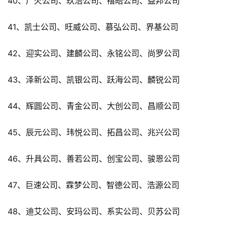
40、广火公司、玖浩公司、禧皓公司、益邦公司
41、凯士公司、旺威公司、慕弘公司、界基公司
42、迎实公司、建麟公司、永铭公司、尚罗公司
43、泽新公司、凯银公司、跃海公司、麟锐公司
44、辉圆公司、青金公司、大创公司、昌顺公司
45、辰元公司、玮悦公司、拓昌公司、兆兴公司
46、升具公司、善若公司、创宝公司、骏恩公司
47、巨速公司、霖梦公司、智德公司、浩源公司
48、迪艾公司、安玛公司、系实公司、贝苏公司