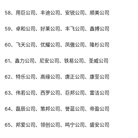
58、用巨公司、丰迪公司、安锐公司、顺美公司
59、卓和公司、好莱公司、丰飞公司、鑫搏公司
60、飞天公司、优耀公司、凤傲公司、隆杉公司
61、鑫力公司、尼安公司、铁易公司、圣威公司
62、特乐公司、高缘公司、唐正公司、康至公司
63、伟若公司、西罗公司、巨邦公司、雷洁公司
64、磊辰公司、策邦公司、誉蓝公司、帝盈公司
65、邦爱公司、领创公司、鸣宁公司、盛安公司