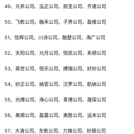
49、元系公司、泓正公司、辰圣公司、齐速公司
50、飞乾公司、融禾公司、子界公司、盈维公司
51、信辉公司、川诗公司、融楚公司、海广公司
52、天阳公司、元月公司、恒凯公司、系频公司
53、英世公司、恒乐公司、搏瑞公司、好妙公司
54、妙正公司、纳亚公司、汉罗公司、航纳公司
55、光搏公司、海心公司、青博公司、晟琛公司
56、美顺公司、盈嘉公司、奥胜公司、运本公司
57、大清公司、东乾公司、力锋公司、妙银公司