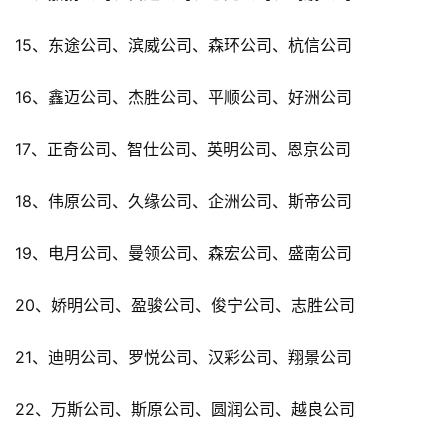
15、东途公司、滨威公司、森环公司、杭信公司
16、鑫迈公司、杰胜公司、平顺公司、好洲公司
17、正奇公司、智仕公司、英明公司、恩京公司
18、伟原公司、久缘公司、企洲公司、斯帝公司
19、电月公司、曼领公司、森宏公司、盛南公司
20、娇明公司、盈骏公司、俊宁公司、志胜公司
21、迪明公司、罗悦公司、汉彩公司、翔景公司
22、万斯公司、斯原公司、圆润公司、越良公司