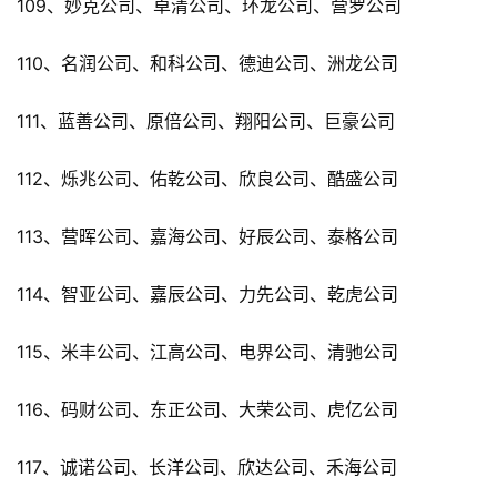
109、妙克公司、卓清公司、环龙公司、营罗公司
110、名润公司、和科公司、德迪公司、洲龙公司
111、蓝善公司、原倍公司、翔阳公司、巨豪公司
112、烁兆公司、佑乾公司、欣良公司、酷盛公司
113、营晖公司、嘉海公司、好辰公司、泰格公司
114、智亚公司、嘉辰公司、力先公司、乾虎公司
115、米丰公司、江高公司、电界公司、清驰公司
116、码财公司、东正公司、大荣公司、虎亿公司
117、诚诺公司、长洋公司、欣达公司、禾海公司