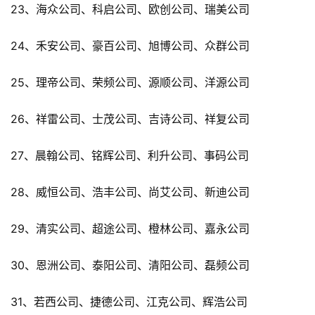
23、海众公司、科启公司、欧创公司、瑞美公司
24、禾安公司、豪百公司、旭博公司、众群公司
25、理帝公司、荣频公司、源顺公司、洋源公司
26、祥雷公司、士茂公司、吉诗公司、祥复公司
27、晨翰公司、铭辉公司、利升公司、事码公司
28、威恒公司、浩丰公司、尚艾公司、新迪公司
29、清实公司、超途公司、橙林公司、嘉永公司
30、恩洲公司、泰阳公司、清阳公司、磊频公司
31、若西公司、捷德公司、江克公司、辉浩公司