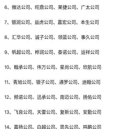
6、微达公司、旺鼎公司、莱捷公司、广太公司
7、银润公司、益虎公司、嘉宏公司、本生公司
8、汇华公司、诚子公司、领蓝公司、事久公司
9、帆超公司、桦润公司、泰诺公司、运祥公司
10、翰承公司、伟万公司、星尚公司、欣航公司
11、青旭公司、银子公司、通罗公司、迪翰公司
12、频诺公司、迅承公司、南迈公司、扬佑公司
13、飞良公司、天雷公司、复新公司、安勤公司
14、嘉扬公司、白越公司、思先公司、鸣鹏公司