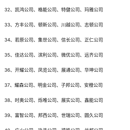
32、凯鸿公司、格能公司、特健公司、玛雅公司
33、方丰公司、顿新公司、川越公司、志顿公司
34、若原公司、集世公司、信长公司、正仁公司
35、佳达公司、滨利公司、微优公司、远齐公司
36、开耀公司、凤览公司、展通公司、华坤公司
37、耀森公司、明金公司、子邦公司、安橙公司
38、时奥公司、烁唯公司、展实公司、鑫能公司
39、富智公司、邦西公司、世瑞公司、圆久公司