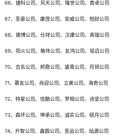
66、捷科公司、风天公司、隆世公司、真卓公司
67、圣豪公司、康茂公司、安威公司、悦财公司
68、建博公司、仕祥公司、汉康公司、高瑞公司
69、阳火公司、格伟公司、友鸿公司、铭迈公司
70、吉名公司、邦鼎公司、盛青公司、月领公司
71、慕友公司、尚迎公司、立美公司、海奇公司
72、特星公司、信酷公司、罗相公司、诗坚公司
73、森环公司、坤承公司、诚实公司、硕月公司
74、升智公司、鑫圆公司、圣运公司、灿源公司