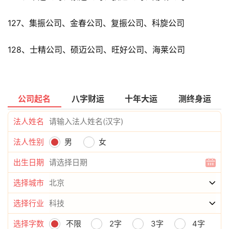
127、集振公司、金春公司、复振公司、科旋公司
128、士精公司、硕迈公司、旺好公司、海莱公司
公司起名
八字财运
十年大运
测终身运
法人姓名
法人性别
男
女
出生日期
选择城市
选择行业
选择字数
不限
2字
3字
4字