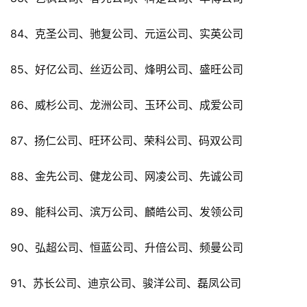
84、克圣公司、驰复公司、元运公司、实英公司
85、好亿公司、丝迈公司、烽明公司、盛旺公司
86、威杉公司、龙洲公司、玉环公司、成爱公司
87、扬仁公司、旺环公司、荣科公司、码双公司
88、金先公司、健龙公司、网凌公司、先诚公司
89、能科公司、滨万公司、麟皓公司、发领公司
90、弘超公司、恒蓝公司、升倍公司、频曼公司
91、苏长公司、迪京公司、骏洋公司、磊凤公司