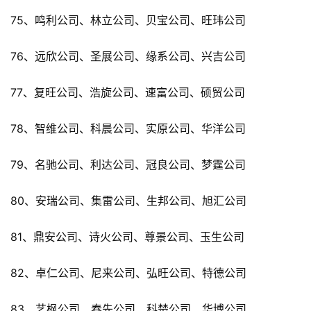
75、鸣利公司、林立公司、贝宝公司、旺玮公司
76、远欣公司、圣展公司、缘系公司、兴吉公司
77、复旺公司、浩旋公司、速富公司、硕贸公司
78、智维公司、科晨公司、实原公司、华洋公司
79、名驰公司、利达公司、冠良公司、梦霆公司
80、安瑞公司、集雷公司、生邦公司、旭汇公司
81、鼎安公司、诗火公司、尊景公司、玉生公司
82、卓仁公司、尼来公司、弘旺公司、特德公司
83、艺枫公司、春先公司、科楚公司、华博公司