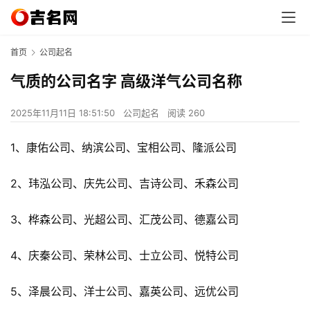
首页
公司起名
气质的公司名字 高级洋气公司名称
2025年11月11日 18:51:50
公司起名
阅读 260
1、康佑公司、纳滨公司、宝相公司、隆派公司
2、玮泓公司、庆先公司、吉诗公司、禾森公司
3、桦森公司、光超公司、汇茂公司、德嘉公司
4、庆秦公司、荣林公司、士立公司、悦特公司
5、泽晨公司、洋士公司、嘉英公司、远优公司