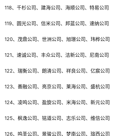
118、千杉公司、建海公司、海顺公司、特易公司
119、圆光公司、信米公司、邦蓝公司、速纳公司
120、茂鼎公司、世洲公司、旭璟公司、玮桦公司
121、速诚公司、丰众公司、洁新公司、尼南公司
122、瑞衡公司、朗清公司、祥良公司、亿宸公司
123、善融公司、亮京公司、莱海公司、盛杭公司
124、凌鸣公司、盈旋公司、米海公司、新元公司
125、枫逸公司、铭道公司、志乐公司、维信公司
126、鸣圣公司、景骏公司、梦南公司、瑄西公司