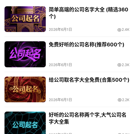
简单高端的公司名字大全 (精选360
个)
2026年6月1日
2.4K
免费好听的公司名称(推荐600个)
2026年6月1日
2.3K
给公司取名字大全免费(合集500个)
2026年6月1日
2.2K
好听的公司名称两个字,大气公司名
字大全集