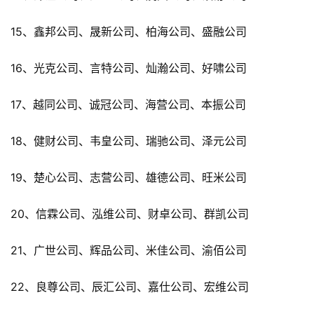
15、鑫邦公司、晟新公司、柏海公司、盛融公司
16、光克公司、言特公司、灿瀚公司、好啸公司
17、越同公司、诚冠公司、海营公司、本振公司
18、健财公司、韦皇公司、瑞驰公司、泽元公司
19、楚心公司、志营公司、雄德公司、旺米公司
20、信霖公司、泓维公司、财卓公司、群凯公司
21、广世公司、辉品公司、米佳公司、渝佰公司
22、良尊公司、辰汇公司、嘉仕公司、宏维公司