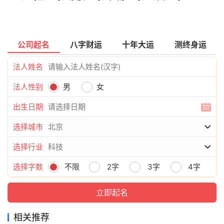
公司起名
八字财运
十年大运
测终身运
法人姓名
法人性别
男
女
出生日期
选择城市
选择行业
选择字数
不限
2字
3字
4字
相关推荐