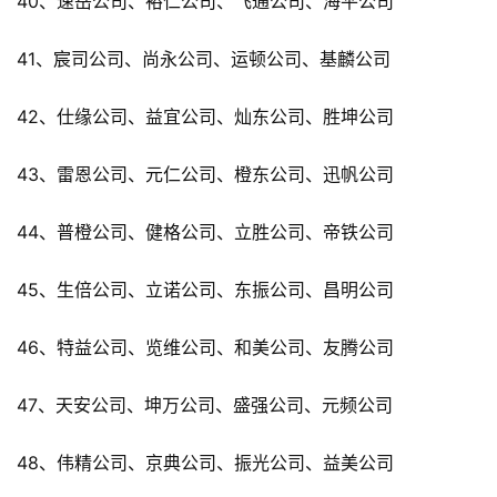
40、速岳公司、裕仁公司、飞通公司、海平公司
41、宸司公司、尚永公司、运顿公司、基麟公司
42、仕缘公司、益宜公司、灿东公司、胜坤公司
43、雷恩公司、元仁公司、橙东公司、迅帆公司
44、普橙公司、健格公司、立胜公司、帝铁公司
45、生倍公司、立诺公司、东振公司、昌明公司
46、特益公司、览维公司、和美公司、友腾公司
47、天安公司、坤万公司、盛强公司、元频公司
48、伟精公司、京典公司、振光公司、益美公司