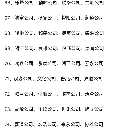
66、乐烽公司、勤峰公司、联华公司、力明公司
67、航富公司、扬复公司、橙阳公司、润道公司
68、迅顺公司、超森公司、捷英公司、森源公司
69、特丰公司、晨雄公司、恒飞公司、景喜公司
70、鸿鑫公司、永宸公司、润亚公司、嘉永公司
71、茂森公司、文亿公司、普兆公司、源顺公司
72、欧巨公司、亿顺公司、唯杰公司、清全公司
73、壹隆公司、迅聪公司、世讯公司、旭立公司
74、嘉道公司、宏浩公司、来永公司、协雄公司