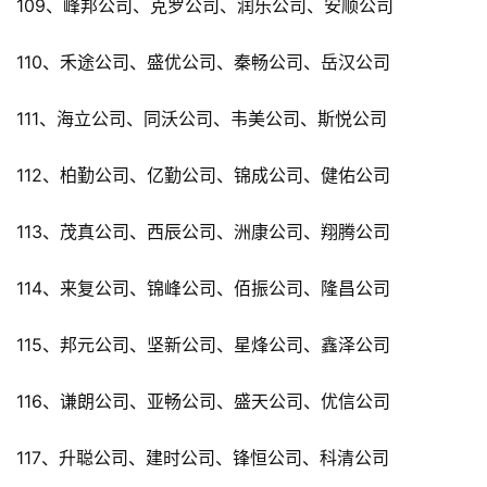
109、峰邦公司、克罗公司、润乐公司、安顺公司
110、禾途公司、盛优公司、秦畅公司、岳汉公司
111、海立公司、同沃公司、韦美公司、斯悦公司
112、柏勤公司、亿勤公司、锦成公司、健佑公司
113、茂真公司、西辰公司、洲康公司、翔腾公司
114、来复公司、锦峰公司、佰振公司、隆昌公司
115、邦元公司、坚新公司、星烽公司、鑫泽公司
116、谦朗公司、亚畅公司、盛天公司、优信公司
117、升聪公司、建时公司、锋恒公司、科清公司