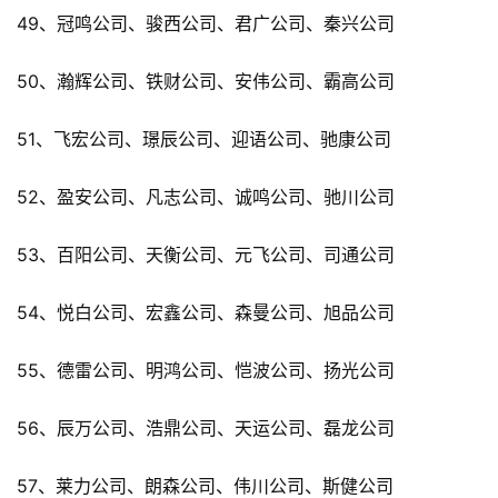
49、冠鸣公司、骏西公司、君广公司、秦兴公司
50、瀚辉公司、铁财公司、安伟公司、霸高公司
51、飞宏公司、璟辰公司、迎语公司、驰康公司
52、盈安公司、凡志公司、诚鸣公司、驰川公司
53、百阳公司、天衡公司、元飞公司、司通公司
54、悦白公司、宏鑫公司、森曼公司、旭品公司
55、德雷公司、明鸿公司、恺波公司、扬光公司
56、辰万公司、浩鼎公司、天运公司、磊龙公司
57、莱力公司、朗森公司、伟川公司、斯健公司