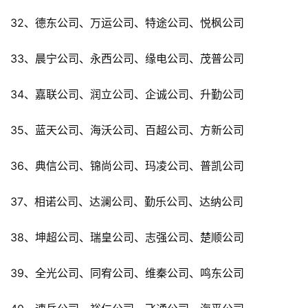
32、德东公司、万运公司、特途公司、悦枫公司
33、晨宁公司、永西公司、缘电公司、茂普公司
34、嘉联公司、润立公司、企诚公司、升勤公司
35、蓝天公司、海沃公司、百超公司、方新公司
36、典信公司、锦尚公司、玛凌公司、普凯公司
37、相诺公司、达澜公司、勤乐公司、达纳公司
38、坤超公司、瑞皇公司、志强公司、楚顺公司
39、全光公司、同宥公司、维秦公司、鸣东公司