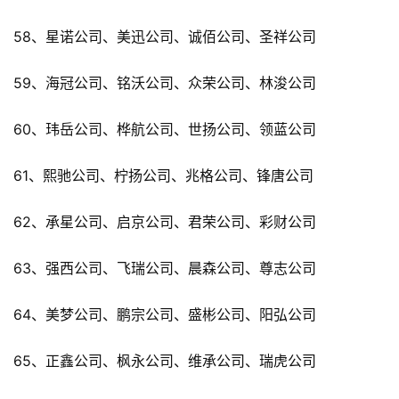
58、星诺公司、美迅公司、诚佰公司、圣祥公司
59、海冠公司、铭沃公司、众荣公司、林浚公司
60、玮岳公司、桦航公司、世扬公司、领蓝公司
61、熙驰公司、柠扬公司、兆格公司、锋唐公司
62、承星公司、启京公司、君荣公司、彩财公司
63、强西公司、飞瑞公司、晨森公司、尊志公司
64、美梦公司、鹏宗公司、盛彬公司、阳弘公司
65、正鑫公司、枫永公司、维承公司、瑞虎公司