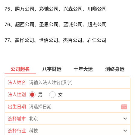
75、腾万公司、彩驰公司、兴森公司、川曦公司
76、超西公司、圣思公司、蓝诚公司、超杰公司
77、鑫桦公司、世佰公司、杰百公司、君仁公司
公司起名
八字财运
十年大运
测终身运
法人姓名
法人性别
男
女
出生日期
选择城市
选择行业