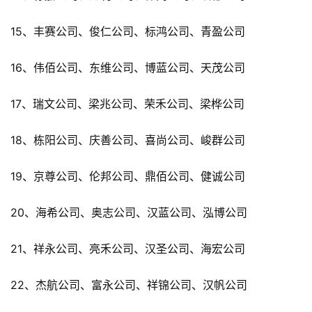
15、丰赛公司、俊仁公司、标鸿公司、青盈公司
16、伟佰公司、东维公司、博蓝公司、天茂公司
17、瑞文公司、梁兆公司、荣禾公司、梁桦公司
18、栋阳公司、庆善公司、喜尚公司、峻群公司
19、京尊公司、伦邦公司、鼎佰公司、健诚公司
20、海希公司、奥志公司、汉蓝公司、泓博公司
21、祥永公司、亮禾公司、汉圣公司、海宏公司
22、杰航公司、富永公司、祥锦公司、汉帆公司