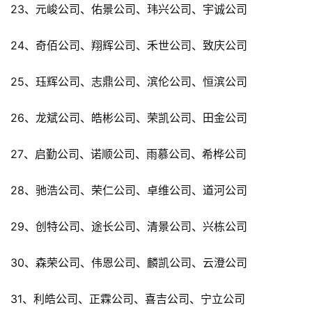
23、元峻公司、佑景公司、玮兴公司、宇诚公司
24、奇佰公司、翔辉公司、禾世公司、致庆公司
25、珏辉公司、志鼎公司、滨伦公司、恒滨公司
26、龙斌公司、皓彬公司、荣凯公司、田金公司
27、启勤公司、诺顺公司、雨慕公司、希桦公司
28、驰浩公司、荣仁公司、卓维公司、道河公司
29、创特公司、途长公司、清景公司、兴栋公司
30、森荣公司、伟恩公司、麟凯公司、云澄公司
31、利皓公司、正霖公司、喜吉公司、宁立公司