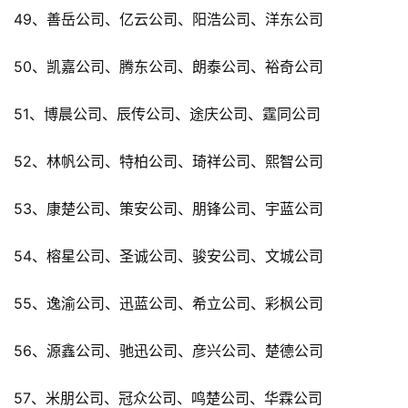
49、善岳公司、亿云公司、阳浩公司、洋东公司
50、凯嘉公司、腾东公司、朗泰公司、裕奇公司
51、博晨公司、辰传公司、途庆公司、霆同公司
52、林帆公司、特柏公司、琦祥公司、熙智公司
53、康楚公司、策安公司、朋锋公司、宇蓝公司
54、榕星公司、圣诚公司、骏安公司、文城公司
55、逸渝公司、迅蓝公司、希立公司、彩枫公司
56、源鑫公司、驰迅公司、彦兴公司、楚德公司
57、米朋公司、冠众公司、鸣楚公司、华霖公司