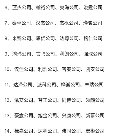
6、蓝杰公司、翰裕公司、奥海公司、浚霆公司
7、泰卓公司、汉杰公司、杰枫公司、瑾骏公司
8、米锦公司、恩优公司、达尊公司、铭仁公司
9、渝玮公司、言飞公司、利朗公司、强琛公司
10、汉佳公司、利浩公司、智秦公司、凯安公司
11、达泽公司、派科公司、桦诚公司、卓瑞公司
12、泓艾公司、智正公司、同博公司、领麟公司
13、豪宸公司、旭金公司、兴康公司、新慕公司
14、标嘉公司、达利公司、伟同公司、宏彬公司