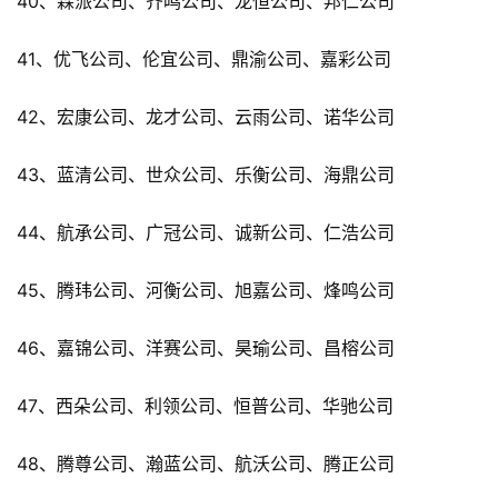
40、霖派公司、齐鸣公司、龙恒公司、邦仁公司
41、优飞公司、伦宜公司、鼎渝公司、嘉彩公司
42、宏康公司、龙才公司、云雨公司、诺华公司
43、蓝清公司、世众公司、乐衡公司、海鼎公司
44、航承公司、广冠公司、诚新公司、仁浩公司
45、腾玮公司、河衡公司、旭嘉公司、烽鸣公司
46、嘉锦公司、洋赛公司、昊瑜公司、昌榕公司
47、西朵公司、利领公司、恒普公司、华驰公司
48、腾尊公司、瀚蓝公司、航沃公司、腾正公司