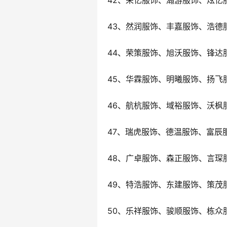
42、荣亿服饰、瀚游服饰、炫亿
43、然润服饰、丰嘉服饰、浩德
44、荣策服饰、旭沃服饰、锋达
45、华霖服饰、明曦服饰、扬飞
46、航杭服饰、域裕服饰、沃枫
47、瑞虎服饰、德温服饰、富辰
48、广卓服饰、森正服饰、言琛
49、特浩服饰、东建服饰、策茂
50、乐祥服饰、骏顺服饰、栋众