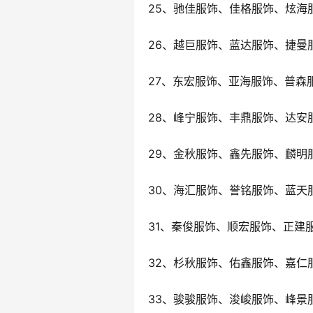
25、驰佳服饰、佳格服饰、炫海
26、越巨服饰、蓝达服饰、捷曼
27、东宏服饰、亚海服饰、普森
28、峰宁服饰、丰鼎服饰、达安
29、金秋服饰、鑫先服饰、麟明
30、海汇服饰、誉铭服饰、蓝天
31、秦俊服饰、顺宏服饰、正建
32、杉秋服饰、佑鑫服饰、嘉仁
33、骏骏服饰、浚峻服饰、峰景