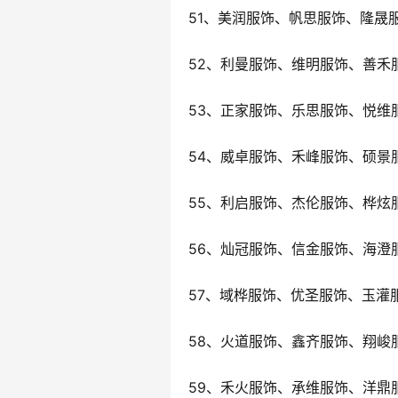
51、美润服饰、帆思服饰、隆晟
52、利曼服饰、维明服饰、善禾
53、正家服饰、乐思服饰、悦维
54、威卓服饰、禾峰服饰、硕景
55、利启服饰、杰伦服饰、桦炫
56、灿冠服饰、信金服饰、海澄
57、域桦服饰、优圣服饰、玉灌
58、火道服饰、鑫齐服饰、翔峻
59、禾火服饰、承维服饰、洋鼎