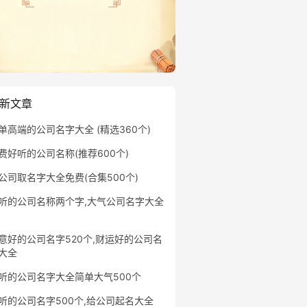
新文章
单高端的公司名字大全 (精选360个)
费好听的公司名称(推荐600个)
公司取名字大全免费(合集500个)
听的公司名称两个字,大气公司名字大全
意好的公司名字520个,财运好的公司名
大全
听的公司名字大全简单大气500个
听的公司名字500个,给公司起名大全