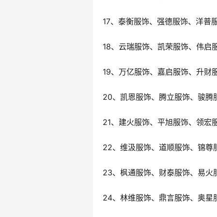
17、泰衡服饰、强德服饰、洋普
18、云瑞服饰、凯荣服饰、伟启
19、万亿服饰、嘉启服饰、升财
20、凯恩服饰、腾立服饰、骏腾
21、建火服饰、平旭服饰、领宏
22、维汲服饰、道顺服饰、锦尊
23、枫通服饰、财泰服饰、易火
24、林维服饰、鼎言服饰、奥星