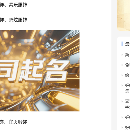
饰、易乐服饰
饰、鹏炫服饰
最
简
免
给
好
集
寓
字
好
饰、宜火服饰
好