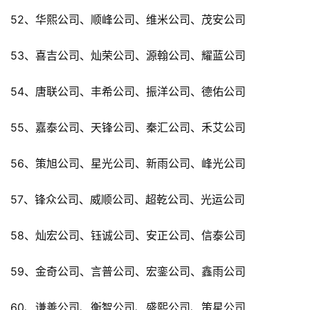
52、华熙公司、顺峰公司、维米公司、茂安公司
53、喜吉公司、灿荣公司、源翰公司、耀蓝公司
54、唐联公司、丰希公司、振洋公司、德佑公司
55、嘉泰公司、天锋公司、秦汇公司、禾艾公司
56、策旭公司、星光公司、新雨公司、峰光公司
57、锋众公司、威顺公司、超乾公司、光运公司
58、灿宏公司、钰诚公司、安正公司、信泰公司
59、金奇公司、言普公司、宏銮公司、鑫雨公司
60、谦善公司、衡智公司、盛熙公司、策星公司