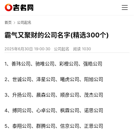
首页
公司起名
霸气又聚财的公司名字(精选300个)
2025年6月30日 19:00:30
公司起名
阅读 1030
1、善玮公司、驰唯公司、彩橙公司、强皓公司
2、世诚公司、泽星公司、曦虎公司、阳旭公司
3、升扬公司、晨森公司、顺彦公司、茂杰公司
4、搏同公司、心卓公司、枫霖公司、诺思公司
5、泰翔公司、群腾公司、信京公司、正恩公司