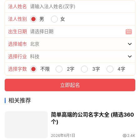
法人姓名
法人性别
男
女
出生日期
选择城市
选择行业
选择字数
不限
2字
3字
4字
相关推荐
简单高端的公司名字大全 (精选360
个)
2026年6月1日
2.4K