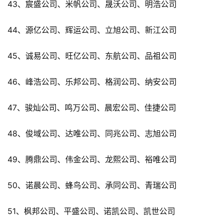
43、宸盛公司、米帆公司、晟沃公司、明浩公司
44、源亿公司、辉运公司、立旭公司、新江公司
45、诚易公司、旺亿公司、东航公司、品祖公司
46、峰浩公司、乐邦公司、格润公司、纳安公司
47、骏灿公司、鸣万公司、晨宏公司、佳捷公司
48、俊域公司、达唯公司、同兆公司、志旭公司
49、腾鼎公司、伟金公司、龙熙公司、裕唯公司
50、诺晨公司、蜂鸟公司、承同公司、青瑞公司
51、枫邦公司、平盛公司、诺凯公司、凯世公司