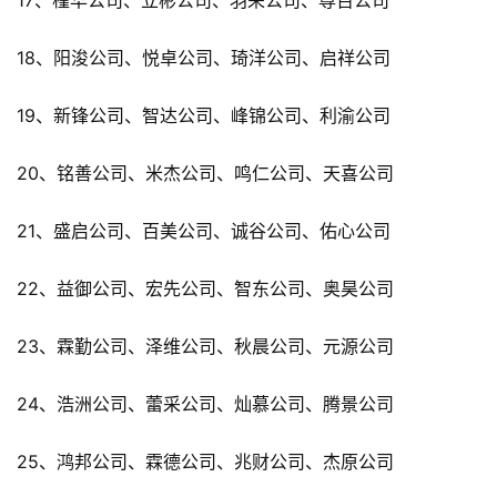
18、阳浚公司、悦卓公司、琦洋公司、启祥公司
19、新锋公司、智达公司、峰锦公司、利渝公司
20、铭善公司、米杰公司、鸣仁公司、天喜公司
21、盛启公司、百美公司、诚谷公司、佑心公司
22、益御公司、宏先公司、智东公司、奥昊公司
23、霖勤公司、泽维公司、秋晨公司、元源公司
24、浩洲公司、蕾采公司、灿慕公司、腾景公司
25、鸿邦公司、霖德公司、兆财公司、杰原公司