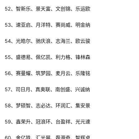
52、智新乐、景天富、文创锦、乐运欧
53、速亚启、月洋特、赛尚威、明金纳
54、光皓尔、驰庆浪、志海兰、欧云骏
55、盛德易、佩亿凯、利力格、锋林森
56、赛曼耀、筑梦园、麦月云、乐隆铭
57、司日月、真奥联、南创盛、兴诚纳
58、梦硕智、志必达、环润汇、集安景
59、鑫荣升、冠浪环、台盈祥、光元速
60、舍亿铁、汇光展、磊源奇、智辉卓