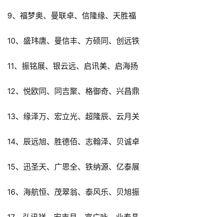
9、福梦奥、曼联卓、信隆缘、天胜福
10、盛玮唐、曼信丰、方硕同、创远铁
11、振铭展、银云远、启讯美、启海扬
12、悦欧同、同吉聚、格御奇、兴昌鼎
13、缘泽万、宏立光、超隆辰、云月关
14、辰远旭、胜德佰、志翰泽、贝诚卓
15、迅圣天、广思全、铁纳源、亿泰展
16、海航恒、茂翠翁、泰风乐、贝旭振
17、弘讯祥、安吉月、富广咏、业泰晶