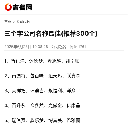
首页
公司起名
三个字公司名称最佳(推荐300个)
2025年6月28日 19:38:28
公司起名
阅读 1761
1、智讯洋、运德梦、泽旭耀、翔卓顺
2、南迪特、包百味、迈天玛、联真森
3、美祥拓、环迪吉、永恒利、洋众平
4、百升永、众鑫然、光傲金、亿康晶
5、瑞信赛、鑫乐梦、博富美、希雅图