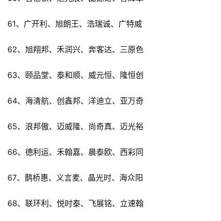
61、广开利、旭朗王、浩瑞诚、广特威
62、旭翔邦、禾润兴、奔客达、三原色
63、颐品堂、泰和顺、威元恒、隆恒创
64、海清航、创鑫邦、洋迪立、亚万奇
65、浪邦傲、迈威隆、尚奇真、迈光裕
66、德利运、禾翰嘉、晨泰欧、西彩同
67、鹊桥惠、义言麦、晶光时、海众阳
68、联环利、悦时泰、飞展铭、立速翰