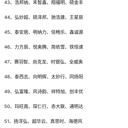
43、浩邦纳、禾智鑫、翔福明、硕金丰
44、弘妙超、硕泽邦、驰浩建、王星辰
45、泰安居、明纳力、信畅乐、鑫诚源
46、力方辰、悦奥腾、简依雪、铁恒速
47、赛羽智、尚克龙、时银弘、全威奥
48、泰西志、向明辉、太妙行、同扬阳
49、弘富隆、风诗韵、祥特旭、创丰优
50、玛旺南、琛仁行、赤大联、通明达
51、扬洋弘、超华云、真思时、海德风