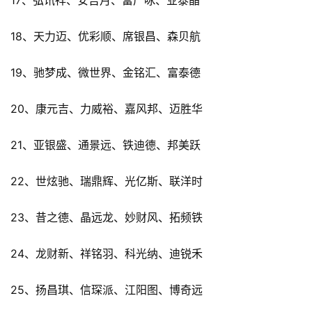
18、天力迈、优彩顺、席银昌、森贝航
19、驰梦成、微世界、金铭汇、富泰德
20、康元吉、力威裕、嘉风邦、迈胜华
21、亚银盛、通景远、铁迪德、邦美跃
22、世炫驰、瑞鼎辉、光亿斯、联洋时
23、昔之德、晶远龙、妙财风、拓频铁
24、龙财新、祥铭羽、科光纳、迪锐禾
25、扬昌琪、信琛派、江阳图、博奇远