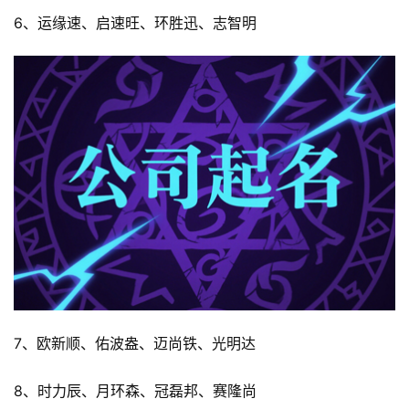
6、运缘速、启速旺、环胜迅、志智明
7、欧新顺、佑波盎、迈尚铁、光明达
8、时力辰、月环森、冠磊邦、赛隆尚