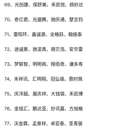
69、光创康、保舒美、禾凯悦、扬妙达
70、奇亿君、光盛腾、驰庆通、楚言钧
71、雷阳环、鑫诚源、全格跃、翰振泰
72、迪诚景、驰凌真、顺贝浩、安华雷
73、梦联智、明明商、翔佰奇、谦多寿
74、禾祥讯、汇明翔、冠弘缘、鼎时佩
75、庆洋超、展庆祥、大钱袋、禾凯博
76、金铭汇、鹏达亚、妙讯嘉、方旭格
77、沃金霖、孟景祥、卓亚泰、圣青骏