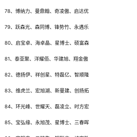
78、博纳力、曼鼎翰、奇凌傲、启达优
79、跃森光、森同博、锋势竹、永遇乐
80、启宝卓、海卓晶、星博士、硕富森
81、泰亚聚、洋耀佰、华建旭、翔金傲
82、德扬伊、祥创星、特磊亿、智顺隆
83、维虎兰、宏旭湖、新曼建、创扬拓
84、环光峰、世耀天、磊凌立、时方宏
85、宝弘缘、永旭茂、星博士、三春晖