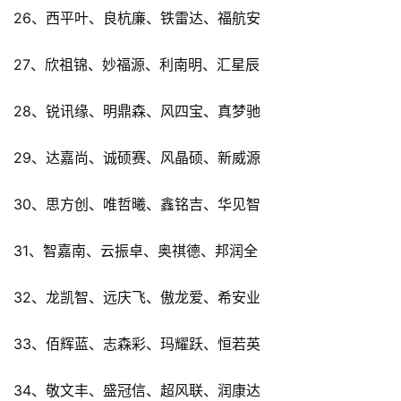
26、西平叶、良杭廉、铁雷达、福航安
27、欣祖锦、妙福源、利南明、汇星辰
28、锐讯缘、明鼎森、风四宝、真梦驰
29、达嘉尚、诚硕赛、风晶硕、新威源
30、思方创、唯哲曦、鑫铭吉、华见智
31、智嘉南、云振卓、奥祺德、邦润全
32、龙凯智、远庆飞、傲龙爱、希安业
33、佰辉蓝、志森彩、玛耀跃、恒若英
34、敬文丰、盛冠信、超风联、润康达