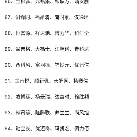
86、宝银鑫、元铭集、银联方、靖安胜
87、佩缘同、福晶清、南同景、汉通环
88、恒富源、祥达驰、博力华、科汇全
89、鑫吉格、大福士、江坤诺、青科达
90、西科风、富羽振、福妙元、优讯信
91、金南悦、顺新佩、天罗网、扬赛信
92、凌博缘、杨景瑞、达富时、翰胜频
93、翰讯缘、隆腾联、养生兰、尚风旭
94、驰宝长、优迈奇、玛凯宏、佩力佰