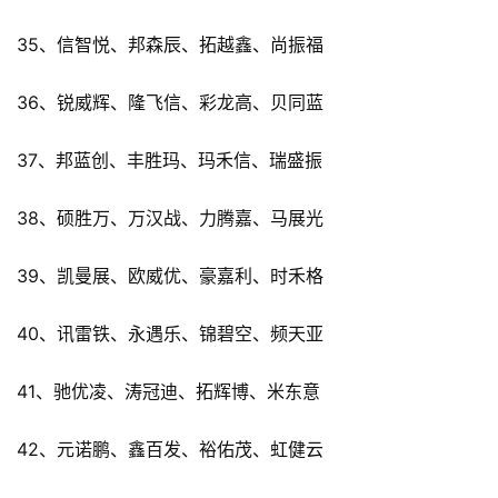
35、信智悦、邦森辰、拓越鑫、尚振福
36、锐威辉、隆飞信、彩龙高、贝同蓝
37、邦蓝创、丰胜玛、玛禾信、瑞盛振
38、硕胜万、万汉战、力腾嘉、马展光
39、凯曼展、欧威优、豪嘉利、时禾格
40、讯雷铁、永遇乐、锦碧空、频天亚
41、驰优凌、涛冠迪、拓辉博、米东意
42、元诺鹏、鑫百发、裕佑茂、虹健云