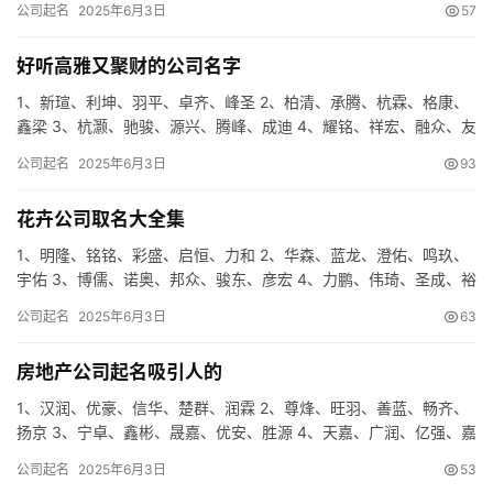
公司起名
2025年6月3日
57
好听高雅又聚财的公司名字
1、新瑄、利坤、羽平、卓齐、峰圣 2、柏清、承腾、杭霖、格康、
鑫梁 3、杭灏、驰骏、源兴、腾峰、成迪 4、耀铭、祥宏、融众、友
源、仁泰 5、仁腾、德米、世琛、聚盈、信特 6、金庆、…
公司起名
2025年6月3日
93
花卉公司取名大全集
1、明隆、铭铭、彩盛、启恒、力和 2、华森、蓝龙、澄佑、鸣玖、
宇佑 3、博儒、诺奥、邦众、骏东、彦宏 4、力鹏、伟琦、圣成、裕
岩、众普 5、虹凯、新茂、锦天、彩锦、卓衡 6、帆智、…
公司起名
2025年6月3日
63
房地产公司起名吸引人的
1、汉润、优豪、信华、楚群、润霖 2、尊烽、旺羽、善蓝、畅齐、
扬京 3、宁卓、鑫彬、晟嘉、优安、胜源 4、天嘉、广润、亿强、嘉
强、谦泽 5、义富、道智、盛格、奇希、利域 6、雨辰、…
公司起名
2025年6月3日
53