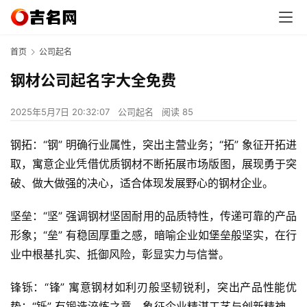
首页
公司起名
钢材公司起名字大全免费
2025年5月7日 20:32:07
公司起名
阅读 85
钢拓：“钢” 明确行业属性，突出主营业务；“拓” 象征开拓进
取，寓意企业凭借优质钢材不断拓展市场版图，展现勇于突
破、做大做强的决心，适合体现发展野心的钢材企业。
坚垒：“坚” 强调钢材坚固耐用的品质特性，传递可靠的产品
形象；“垒” 有稳固厚重之感，暗喻企业如堡垒般坚实，在行
业中根基扎实、抵御风险，彰显实力与信誉。
锋铄：“锋” 寓意钢材如利刃般坚韧锐利，突出产品性能优
势；“铄” 有锻造淬炼之意，象征企业精湛工艺与创新精神，