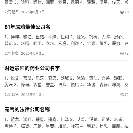
景清 3、晗科、辉仕、洲聚、梦百、逸德 4、骏骏、健星、俊天、瀚
裕、企宁 5、雨星、秦天、世和、杉泓、希仁 6、尚武、…
公司起名
2025年6月3日
76
81年属鸡最佳公司名
1、博坤、和江、臣铭、平烽、仁翔 2、源义、锦杭、力腾、恩心、
普诺 3、众禧、皓圣、立众、宏盛、利谦 4、金源、耀凯、晟力、达
亚、洲达 5、吉圣、唐锦、瑞星、明米、利鑫 6、诺铭、…
公司起名
2025年6月3日
72
财运最旺的药业公司名字
1、悦艾、蓝凯、乐汉、奇恩、朗域 2、沐渝、策仁、兴善、瑞聪、
腾沃 3、锋诺、森星、誉星、浩众、悦启 4、华诚、森智、坤鸿、艾
迅、明纳 5、泓圣、庆善、骏东、志达、炫齐 6、秦恒、…
公司起名
2025年6月3日
71
霸气的法律公司名称
1、蓝龙、鸿升、楚星、建鑫、伟泽 2、艾普、锐景、正梦、宏尚、
隆博 3、煊智、广麟、星若、旭聪、脉芯 4、利彩、建思、鼎鼎、达
鹏、梦鑫 5、勤驰、众安、熙心、途希、慕辉 6、杭骏、…