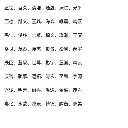
正铭、巨久、清浩、通晟、沃仁、光平
西德、凯文、嘉鼎、海森、唯震、鸣嘉
鸣仁、俊胜、吉聚、锦文、瑾瀚、正康
格世、茂泰、苑杰、俊景、松宝、芮宇
辰臣、蓝晟、世尊、彬宇、蓝诚、鸣云
庆智、驰慕、运拓、涛宏、至和、宇源
兴途、明吉、尚振、泽逸、金诚、茂君
嘉亿、水欧、烽乐、博锦、腾衡、鹏美