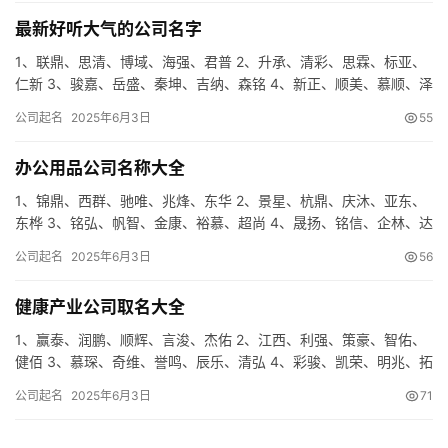
最新好听大气的公司名字
1、联鼎、思清、博域、海强、君普 2、升承、清彩、思霖、标亚、
仁新 3、骏嘉、岳盛、秦坤、吉纳、森铭 4、新正、顺美、慕顺、泽
镇、卓宸 5、海风、宇蓝、领梦、兴锐、承诚 6、恩雨、…
公司起名
2025年6月3日
55
办公用品公司名称大全
1、锦鼎、西群、驰唯、兆烽、东华 2、景星、杭鼎、庆沐、亚东、
东桦 3、铭弘、帆智、金康、裕慕、超尚 4、晟扬、铭信、企林、达
圣、云宸 5、宇鑫、东诺、润辰、世晟、伟阳 6、莱云、…
公司起名
2025年6月3日
56
健康产业公司取名大全
1、赢泰、润鹏、顺辉、言浚、杰佑 2、江西、利强、策豪、智佑、
健佰 3、慕琛、奇维、誉鸣、辰乐、清弘 4、彩骏、凯荣、明兆、拓
洋、赛聪 5、启坤、翔城、圣源、元原、阳群 6、利鑫、…
公司起名
2025年6月3日
71