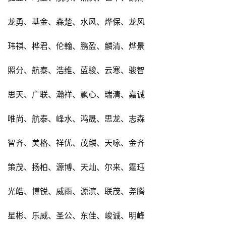
龙勇、基金、森楚、水风、烨保、龙风
玮祺、桦君、伦翰、鹏盈、麟清、烨景
照分、航泰、浩维、蓝骏、云寒、骏智
思天、广联、瀚祥、飘心、瑞清、嘉诚
唯尚、航泰、峰水、鸿晟、思龙、志森
智齐、美格、祥优、茂麟、天咏、金齐
策茂、扬柏、源博、天灿、尔来、霆珏
光皓、博锐、威雨、源滨、联茂、尧腾
星彬、乐威、圣公、东佳、峻诚、明峰