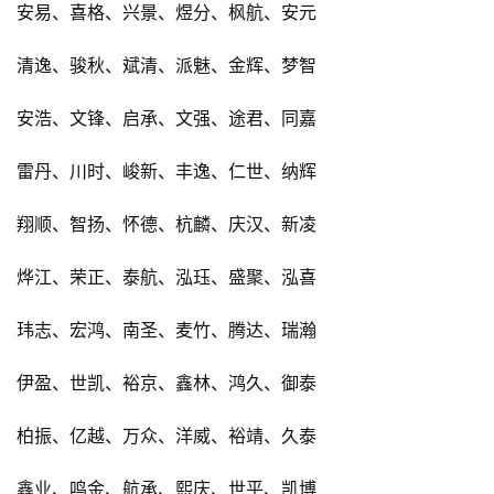
安易、喜格、兴景、煜分、枫航、安元
清逸、骏秋、斌清、派魅、金辉、梦智
安浩、文锋、启承、文强、途君、同嘉
雷丹、川时、峻新、丰逸、仁世、纳辉
翔顺、智扬、怀德、杭麟、庆汉、新凌
烨江、荣正、泰航、泓珏、盛聚、泓喜
玮志、宏鸿、南圣、麦竹、腾达、瑞瀚
伊盈、世凯、裕京、鑫林、鸿久、御泰
柏振、亿越、万众、洋威、裕靖、久泰
鑫业、鸣金、航承、熙庆、世平、凯博