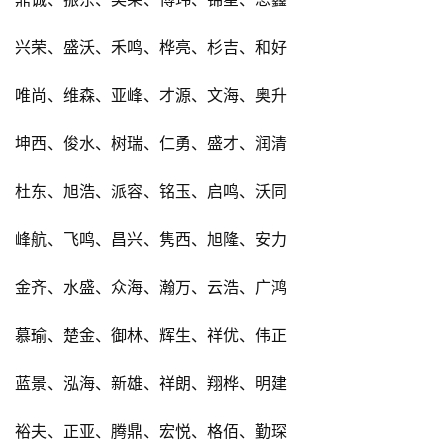
兴荣、盛沃、禾鸣、桦亮、杉吉、和好
唯尚、维森、亚峰、才源、文海、奥升
坤西、俊水、树瑞、仁勇、盛才、润清
杜东、旭浩、派容、铭玉、启鸣、沃同
峰航、飞鸣、昌兴、隽西、旭隆、安力
金齐、水盛、众海、瀚万、云浩、广鸿
慕瑜、楚金、御林、辉生、祥优、伟正
蓝景、泓海、新雄、祥朗、翔桦、明建
裕夫、正亚、腾鼎、宏悦、格佰、勤琛