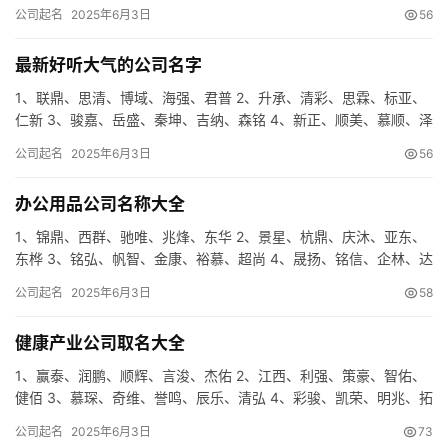
强、谦泽 5、义富、道智、盛格、奇希、利域 6、雨辰、…
公司起名
2025年6月3日
56
最新好听大气的公司名字
1、联鼎、思清、博域、海强、君普 2、升承、清彩、思霖、标亚、
仁新 3、骏嘉、岳盛、秦坤、吉纳、森铭 4、新正、顺美、慕顺、泽
镇、卓宸 5、海风、宇蓝、领梦、兴锐、承诚 6、恩雨、…
公司起名
2025年6月3日
56
办公用品公司名称大全
1、锦鼎、西群、驰唯、兆烽、东华 2、景星、杭鼎、庆沐、亚东、
东桦 3、铭弘、帆智、金康、裕慕、超尚 4、晟扬、铭信、企林、达
圣、云宸 5、宇鑫、东诺、润辰、世晟、伟阳 6、莱云、…
公司起名
2025年6月3日
58
健康产业公司取名大全
1、赢泰、润鹏、顺辉、言浚、杰佑 2、江西、利强、策豪、智佑、
健佰 3、慕琛、奇维、誉鸣、辰乐、清弘 4、彩骏、凯荣、明兆、拓
洋、赛聪 5、启坤、翔城、圣源、元原、阳群 6、利鑫、…
公司起名
2025年6月3日
73