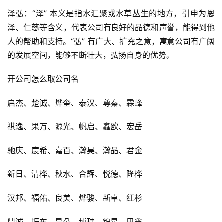
泽弘：“泽” 本义是指水汇聚或水草丛生的地方，引申为恩
泽、仁慈等含义，代表公司有良好的品德和声誉，能得到他
人的帮助和支持。“弘” 有广大、扩充之意，寓意公司有广阔
的发展空间，能够不断壮大，弘扬自身的优势。
开公司怎么取公司名
启杰、楚诚、烨奎、泰汉、尊秦、霖峰
祺逸、果万、源光、帆启、鑫欧、宏岳
驰庆、宸希、嘉百、瀚昊、瀚品、君金
新日、清桦、秋水、合辉、悦德、隆桦
汉邦、福佑、良美、烨骏、新卓、红杉
鼎诚、振东、昊朵、博玮、锦星、思鑫