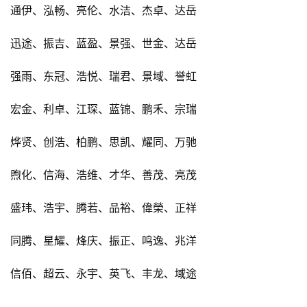
通伊、泓畅、亮伦、水洁、杰卓、达岳
迅途、振吉、蓝盈、景强、世金、达岳
强雨、东冠、浩悦、瑞君、景域、誉虹
宏金、利卓、江琛、蓝锦、鹏禾、宗瑞
烨贤、创浩、柏鹏、思凯、耀同、万驰
煦化、信海、浩维、才华、善茂、亮茂
盛玮、浩宇、腾若、品裕、偉榮、正祥
同腾、星耀、烽庆、振正、鸣逸、兆洋
信佰、超云、永宇、英飞、丰龙、域途