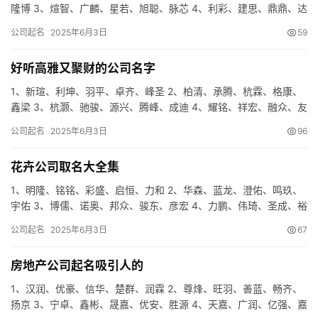
隆博 3、煊智、广麟、星若、旭聪、脉芯 4、利彩、建思、鼎鼎、达
鹏、梦鑫 5、勤驰、众安、熙心、途希、慕辉 6、杭骏、…
公司起名
2025年6月3日
59
好听高雅又聚财的公司名字
1、新瑄、利坤、羽平、卓齐、峰圣 2、柏清、承腾、杭霖、格康、
鑫梁 3、杭灏、驰骏、源兴、腾峰、成迪 4、耀铭、祥宏、融众、友
源、仁泰 5、仁腾、德米、世琛、聚盈、信特 6、金庆、…
公司起名
2025年6月3日
96
花卉公司取名大全集
1、明隆、铭铭、彩盛、启恒、力和 2、华森、蓝龙、澄佑、鸣玖、
宇佑 3、博儒、诺奥、邦众、骏东、彦宏 4、力鹏、伟琦、圣成、裕
岩、众普 5、虹凯、新茂、锦天、彩锦、卓衡 6、帆智、…
公司起名
2025年6月3日
67
房地产公司起名吸引人的
1、汉润、优豪、信华、楚群、润霖 2、尊烽、旺羽、善蓝、畅齐、
扬京 3、宁卓、鑫彬、晟嘉、优安、胜源 4、天嘉、广润、亿强、嘉