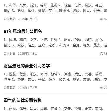
1、利华、东思、诚洋、铭峰、维搏 2、骏金、亿润、禧汉、裕云、
景清 3、晗科、辉仕、洲聚、梦百、逸德 4、骏骏、健星、俊天、瀚
裕、企宁 5、雨星、秦天、世和、杉泓、希仁 6、尚武、…
公司起名
2025年6月3日
82
81年属鸡最佳公司名
1、博坤、和江、臣铭、平烽、仁翔 2、源义、锦杭、力腾、恩心、
普诺 3、众禧、皓圣、立众、宏盛、利谦 4、金源、耀凯、晟力、达
亚、洲达 5、吉圣、唐锦、瑞星、明米、利鑫 6、诺铭、…
公司起名
2025年6月3日
73
财运最旺的药业公司名字
1、悦艾、蓝凯、乐汉、奇恩、朗域 2、沐渝、策仁、兴善、瑞聪、
腾沃 3、锋诺、森星、誉星、浩众、悦启 4、华诚、森智、坤鸿、艾
迅、明纳 5、泓圣、庆善、骏东、志达、炫齐 6、秦恒、…
公司起名
2025年6月3日
72
霸气的法律公司名称
1、蓝龙、鸿升、楚星、建鑫、伟泽 2、艾普、锐景、正梦、宏尚、