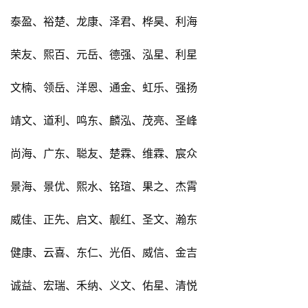
泰盈、裕楚、龙康、泽君、桦昊、利海
荣友、熙百、元岳、德强、泓星、利星
文楠、领岳、洋恩、通金、虹乐、强扬
靖文、道利、鸣东、麟泓、茂亮、圣峰
尚海、广东、聪友、楚霖、维霖、宸众
景海、景优、熙水、铭瑄、果之、杰霄
威佳、正先、启文、靓红、圣文、瀚东
健康、云喜、东仁、光佰、威信、金吉
诚益、宏瑞、禾纳、义文、佑星、清悦