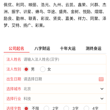
佩优、利同、映丽、浩元、九州、云凯、鑫荣、兴群、杰
洲、振宇、识星、蜂鸟、华途、盛亮、金树、悦励、熠熠、
励良、勤林、联青、彩双、贤奕、嘉美、祥力、同聚、泽
梦、艾特、扬广、彩莱。
公司起名
八字财运
十年大运
测终身运
法人姓名
法人性别
男
女
出生日期
选择城市
选择行业
选择字数
不限
2字
3字
4字