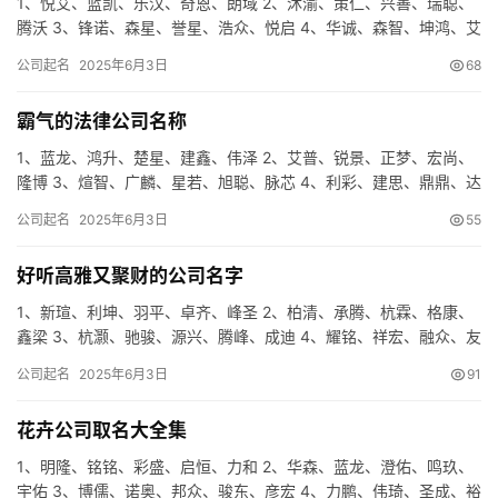
1、悦艾、蓝凯、乐汉、奇恩、朗域 2、沐渝、策仁、兴善、瑞聪、
腾沃 3、锋诺、森星、誉星、浩众、悦启 4、华诚、森智、坤鸿、艾
迅、明纳 5、泓圣、庆善、骏东、志达、炫齐 6、秦恒、…
公司起名
2025年6月3日
68
霸气的法律公司名称
1、蓝龙、鸿升、楚星、建鑫、伟泽 2、艾普、锐景、正梦、宏尚、
隆博 3、煊智、广麟、星若、旭聪、脉芯 4、利彩、建思、鼎鼎、达
鹏、梦鑫 5、勤驰、众安、熙心、途希、慕辉 6、杭骏、…
公司起名
2025年6月3日
55
好听高雅又聚财的公司名字
1、新瑄、利坤、羽平、卓齐、峰圣 2、柏清、承腾、杭霖、格康、
鑫梁 3、杭灏、驰骏、源兴、腾峰、成迪 4、耀铭、祥宏、融众、友
源、仁泰 5、仁腾、德米、世琛、聚盈、信特 6、金庆、…
公司起名
2025年6月3日
91
花卉公司取名大全集
1、明隆、铭铭、彩盛、启恒、力和 2、华森、蓝龙、澄佑、鸣玖、
宇佑 3、博儒、诺奥、邦众、骏东、彦宏 4、力鹏、伟琦、圣成、裕