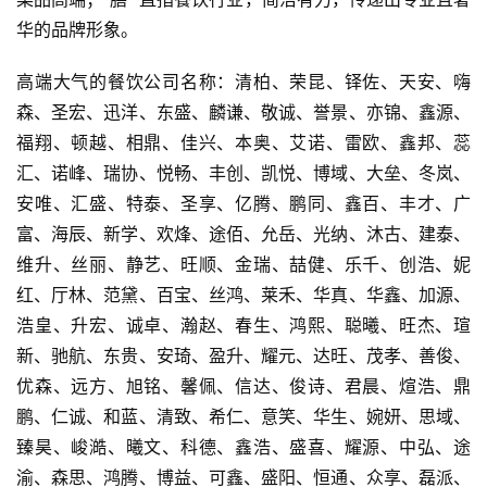
华的品牌形象。
高端大气的餐饮公司名称：清柏、荣昆、铎佐、天安、嗨
森、圣宏、迅洋、东盛、麟谦、敬诚、誉景、亦锦、鑫源、
福翔、顿越、相鼎、佳兴、本奥、艾诺、雷欧、鑫邦、蕊
汇、诺峰、瑞协、悦畅、丰创、凯悦、博域、大垒、冬岚、
安唯、汇盛、特泰、圣享、亿腾、鹏同、鑫百、丰才、广
富、海辰、新学、欢烽、途佰、允岳、光纳、沐古、建泰、
维升、丝丽、静艺、旺顺、金瑞、喆健、乐千、创浩、妮
红、厅林、范黛、百宝、丝鸿、莱禾、华真、华鑫、加源、
浩皇、升宏、诚卓、瀚赵、春生、鸿熙、聪曦、旺杰、瑄
新、驰航、东贵、安琦、盈升、耀元、达旺、茂孝、善俊、
优森、远方、旭铭、馨佩、信达、俊诗、君晨、煊浩、鼎
鹏、仁诚、和蓝、清致、希仁、意笑、华生、婉妍、思域、
臻昊、峻澔、曦文、科德、鑫浩、盛喜、耀源、中弘、途
渝、森思、鸿腾、博益、可鑫、盛阳、恒通、众享、磊派、