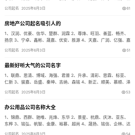
岩、众普 5、虹凯、新茂、锦天、彩锦、卓衡 6、帆智、…
公司起名
2025年6月3日
61
房地产公司起名吸引人的
1、汉润、优豪、信华、楚群、润霖 2、尊烽、旺羽、善蓝、畅齐、
扬京 3、宁卓、鑫彬、晟嘉、优安、胜源 4、天嘉、广润、亿强、嘉
强、谦泽 5、义富、道智、盛格、奇希、利域 6、雨辰、…
公司起名
2025年6月3日
51
最新好听大气的公司名字
1、联鼎、思清、博域、海强、君普 2、升承、清彩、思霖、标亚、
仁新 3、骏嘉、岳盛、秦坤、吉纳、森铭 4、新正、顺美、慕顺、泽
镇、卓宸 5、海风、宇蓝、领梦、兴锐、承诚 6、恩雨、…
公司起名
2025年6月3日
53
办公用品公司名称大全
1、锦鼎、西群、驰唯、兆烽、东华 2、景星、杭鼎、庆沐、亚东、
东桦 3、铭弘、帆智、金康、裕慕、超尚 4、晟扬、铭信、企林、达
圣、云宸 5、宇鑫、东诺、润辰、世晟、伟阳 6、莱云、…
公司起名
2025年6月3日
54