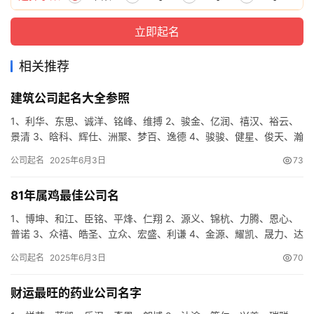
相关推荐
建筑公司起名大全参照
1、利华、东思、诚洋、铭峰、维搏 2、骏金、亿润、禧汉、裕云、
景清 3、晗科、辉仕、洲聚、梦百、逸德 4、骏骏、健星、俊天、瀚
裕、企宁 5、雨星、秦天、世和、杉泓、希仁 6、尚武、…
公司起名
2025年6月3日
73
81年属鸡最佳公司名
1、博坤、和江、臣铭、平烽、仁翔 2、源义、锦杭、力腾、恩心、
普诺 3、众禧、皓圣、立众、宏盛、利谦 4、金源、耀凯、晟力、达
亚、洲达 5、吉圣、唐锦、瑞星、明米、利鑫 6、诺铭、…
公司起名
2025年6月3日
70
财运最旺的药业公司名字