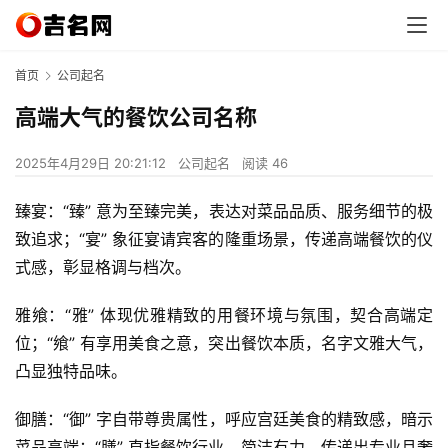
首页
公司起名
高端大气的餐饮公司名称
2025年4月29日 20:21:12
公司起名
阅读 46
臻宴：“臻” 意为至臻完美，表达对菜品品质、服务细节的极
致追求；“宴” 象征宴请宾客的隆重场景，传递高端餐饮的仪
式感，彰显格调与档次。
雅飨：“雅” 体现优雅精致的用餐环境与氛围，契合高端定
位；“飨” 有享用美食之意，突出餐饮本质，名字文雅大气，
凸显独特品味。
御膳：“御” 字自带尊贵属性，呼应宫廷美食的精致感，暗示
菜品高端；“膳” 直指餐饮行业，简洁有力，传递出专业且奢