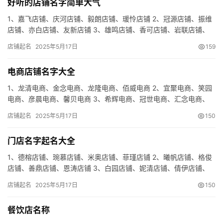
好听的店铺名字简单大气
1、嘉飞店铺、庆河店铺、毅朗店铺、瑗怜店铺 2、冠源店铺、振维
店铺、亦白店铺、友新店铺 3、雄鸣店铺、香可店铺、岩联店铺、
名阳店铺 4、鑫冠店铺、娴可店铺、花仟店铺、承意店铺 5、…
店铺起名
2025年5月17日
159
电商店铺名字大全
1、龙清电商、金念电商、龙隆电商、佰威电商 2、宜聚电商、笑园
电商、彦晨电商、馨贝电商 3、希辉电商、冠世电商、汇念电商、
东宇电商 4、德海电商、鼎耀电商、勤华电商、顺格电商 5、…
店铺起名
2025年5月17日
150
门店名字起名大全
1、德榕店铺、琬慕店铺、米奥店铺、菲瑾店铺 2、曦帆店铺、格俊
店铺、善鼎店铺、恩涛店铺 3、白园店铺、妮清店铺、倩伊店铺、
蒂凌店铺 4、飞迅店铺、易白店铺、凌妮店铺、麦滢店铺 5、…
店铺起名
2025年5月17日
150
餐饮店名称