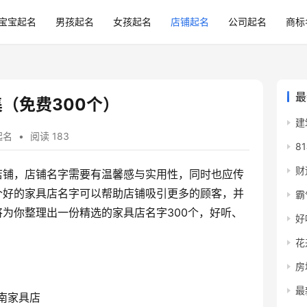
宝宝起名
男孩起名
女孩起名
店铺起名
公司起名
商标
最
（免费300个）
建
起名
•
阅读 183
8
财
店铺，店铺名字需要有温馨感与实用性，同时也应传
个好的家具店名字可以帮助店铺吸引更多的顾客，并
霸
为你整理出一份精选的家具店名字300个，好听、
好
花
房
最
南家具店