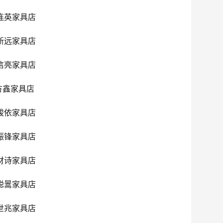
连英家具店
新远家具店
信亮家具店
方鑫家具店
骏依家具店
振锋家具店
财诗家具店
聪暠家具店
世兆家具店