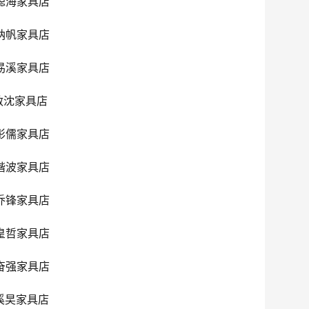
聪海家具店
纳帆家具店
昮溪家具店
敏沈家具店
彤儒家具店
瑎波家具店
乔锋家具店
皇哲家具店
奋强家具店
溪旲家具店