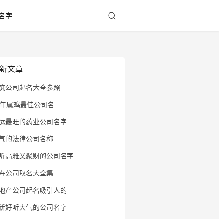
名字
新文章
筑公司起名大全参照
1年属鸡最佳公司名
运最旺的药业公司名字
气的法律公司名称
听高雅又聚财的公司名字
卉公司取名大全集
地产公司起名吸引人的
新好听大气的公司名字