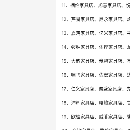
11、楠伦家具店、旭意家具店、
12、芹易家具店、尼永家具店、
13、嘉鸿家具店、亿米家具店、
14、弢胜家具店、佑铿家具店、
15、大韵家具店、豫鹏家具店、
16、啸飞家具店、佐宏家具店、
17、仁义家具店、儋盛家具店、
18、沛辉家具店、曙峻家具店、
19、欧桂家具店、威菲家具店、