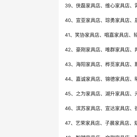
39、侠磊家具店、维心家具店、
40、宣亚家具店、琮勇家具店、
41、笑协家具店、唱嘉家具店、
42、豪刚家具店、唯群家具店、
43、海阳家具店、桦觅家具店、
44、嘉诚家具店、锦德家具店、
45、之为家具店、湖升家具店、
46、滨苏家具店、宣达家具店、
47、艺荣家具店、子晨家具店、