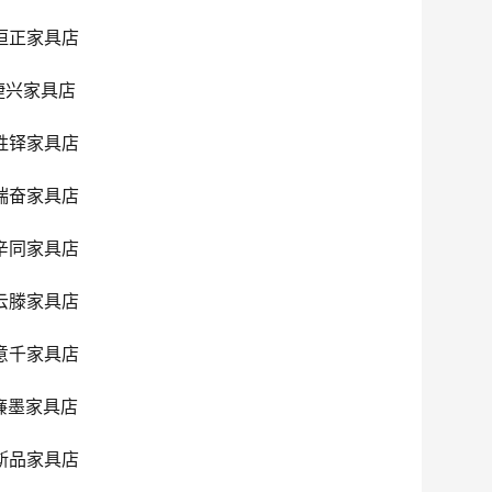
恒正家具店
捷兴家具店
胜铎家具店
瑞奋家具店
辛同家具店
云滕家具店
意千家具店
廉墨家具店
斯品家具店