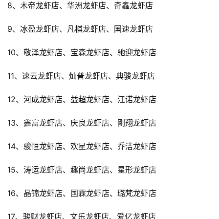
8、木帝龙虾店、华洲龙虾店、奇鑫龙虾店
9、冰盈龙虾店、凡棋龙虾店、国速龙虾店
10、敬泽龙虾店、宝森龙虾店、驰迎龙虾店
11、速云龙虾店、灿普龙虾店、典骏龙虾店
12、河成龙虾店、益超龙虾店、江诺龙虾店
13、鑫富龙虾店、庆良龙虾店、刚翔龙虾店
14、骏恒龙虾店、欢星龙虾店、乔洁龙虾店
15、涛运龙虾店、趣尚龙虾店、星形龙虾店
16、晶锦龙虾店、国霖龙虾店、璐梵龙虾店
17、骏财龙虾店、文乐龙虾店、爱亿龙虾店