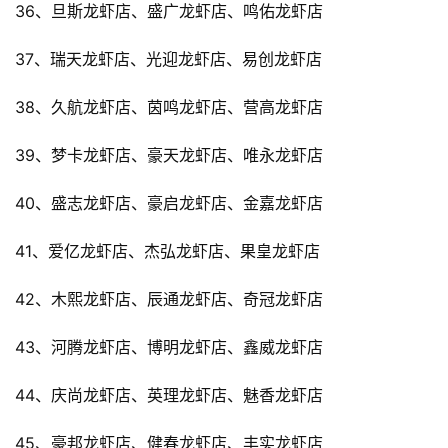
36、旦斯龙虾店、盛广龙虾店、鸣佑龙虾店
37、瑞天龙虾店、光迎龙虾店、易创龙虾店
38、久航龙虾店、茵鸣龙虾店、营高龙虾店
39、梦卡龙虾店、豪天龙虾店、唯永龙虾店
40、盛志龙虾店、豪启龙虾店、金嘉龙虾店
41、爱亿龙虾店、杰弘龙虾店、果皇龙虾店
42、木熙龙虾店、辰通龙虾店、奇冠龙虾店
43、河腾龙虾店、博明龙虾店、鑫威龙虾店
44、庆尚龙虾店、英理龙虾店、魅香龙虾店
45、豪邦龙虾店、健春龙虾店、丰实龙虾店