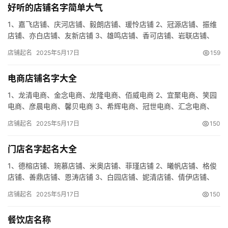
好听的店铺名字简单大气
1、嘉飞店铺、庆河店铺、毅朗店铺、瑗怜店铺 2、冠源店铺、振维
店铺、亦白店铺、友新店铺 3、雄鸣店铺、香可店铺、岩联店铺、
名阳店铺 4、鑫冠店铺、娴可店铺、花仟店铺、承意店铺 5、…
店铺起名
2025年5月17日
159
电商店铺名字大全
1、龙清电商、金念电商、龙隆电商、佰威电商 2、宜聚电商、笑园
电商、彦晨电商、馨贝电商 3、希辉电商、冠世电商、汇念电商、
东宇电商 4、德海电商、鼎耀电商、勤华电商、顺格电商 5、…
店铺起名
2025年5月17日
150
门店名字起名大全
1、德榕店铺、琬慕店铺、米奥店铺、菲瑾店铺 2、曦帆店铺、格俊
店铺、善鼎店铺、恩涛店铺 3、白园店铺、妮清店铺、倩伊店铺、
蒂凌店铺 4、飞迅店铺、易白店铺、凌妮店铺、麦滢店铺 5、…
店铺起名
2025年5月17日
150
餐饮店名称