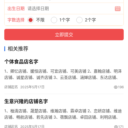
出生日期
字数选择
不限
1个字
2个字
相关推荐
个体食品店名字
1、卿忆店铺、媛恒店铺、可宜店铺、可美店铺 2、嘉翰店铺、明泽
店铺、诚星店铺、诚齐店铺 3、云圣店铺、涵婵店铺、东达店铺、
燕芙店铺 4、香御店铺、芳红店铺、荣念店铺、春杉店铺 5、…
店铺起名
2025年5月17日
196
生意兴隆的店铺名字
1、柚清店铺、晟楚店铺、维瀚店铺、霖卓店铺 2、恋妍店铺、维迪
店铺、畅航店铺、若先店铺 3、蓓飘店铺、卓田店铺、利明店铺、
晶香店铺 4、诺皓店铺、涛昂店铺、嘉咪店铺、萱瑗店铺 5、…
店铺起名
2025年5月17日
171